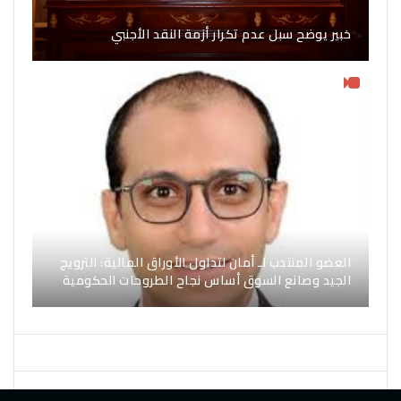
خبير يوضح سبل عدم تكرار أزمة النقد الأجنبي
العضو المنتدب لـ أمان لتداول الأوراق المالية: الترويج
الجيد وصانع السوق أساس نجاح الطروحات الحكومية