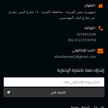
العنوان :
جمهورية مصر العربية - محافظة الجيزة - ١٤ شارع اليمن متفرع
من شارع لبنان المهندسين
الهاتف :
0233453248
002-01227318758
البريد الإلكتروني :
alboslanews2@gmail.com
إشترك معنا بالنشرة الإخبارية
اشترك الآن
كن على اتصال معنا