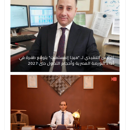
الرئيس التنفيذي لـ "ميجا إنفستمنت" يتوقع طفرة في
أداء البورصة المصرية وأحجام التداول حتى 2027