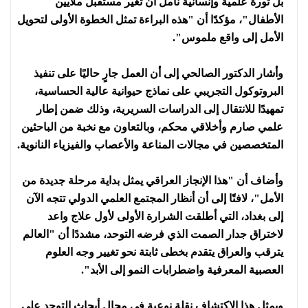
بل ثورة علمية وإنسانية نأمل أن تغير مستقبل ملايين
الأطفال"، مؤكدًا أن "هذه البراءة تمثل الخطوة الأولى لتحويل
الأمل إلى واقع ملموس".
وأشار الدكتور الصالحي إلى أن العمل جارٍ حاليًا على تنفيذ
البروتوكول التجريبي على نماذج حيوانية عالية الحساسية،
تمهيدًا للانتقال إلى الدراسات السريرية، وذلك ضمن إطار
علمي صارم وأخلاقي محكم، وبالتعاون مع نخبة من الباحثين
المتخصصين في مجالات المناعة والأعصاب والفيزياء النانوية.
وأضاف أن "هذا الإنجاز العراقي يمثل بداية مرحلة جديدة من
الأمل"، لافتًا إلى أن أنظار المجتمع العلمي الدولي تتجه الآن
إلى بغداد، التي أطلقت الشرارة الأولى لأول علاج واعد
لاختراق جدار الصمت الذي فرضه التوحد، مشددًا أن "العالم
يترقب والعراق يتقدم بخطى ثابتة نحو تغيير وجه العلوم
العصبية المعرفية واضطرابات النمو إلى الأبد".
ويمثل هذا الاكتشاف نقلة نوعية في مجال أبحاث التوحد على