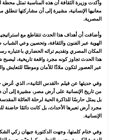
وأكدت وزيرة الثقافة أن هذه المناسبة تمثل محطة اس
معانيها الإنسانية، مشيرة إلى أن مشاركتها تنطلق 
المصرية.
وأضافت أن أهداف هذا الحدث تتقاطع مع استراتيجية و
الهوية عبر الفنون والثقافة، وتحصين وعي الشباب ض
المكان المصري وتقديم تراثه الحضاري باعتباره رسالة
هذا الحدث تجاوز كونه مجرد واقعة تاريخية، ليصبح ش
عبر العصور لتكون ملاذًا للأمان وموطنًا للتعايش وال
وفي حديثها عن فيلم «القدس الثانية»، الذي عُرض خ
من تاريخ الإنسانية على أرض مصر، مشيرة إلى أن دي
بل يمثل حارسًا للذاكرة الحية لرحلة العائلة المقدسة
مجرد أرض تعبرها الأحداث، بل كانت دائمًا حاضنة 
الإنسانية.
وفي ختام كلمتها، وجهت الدكتورة جيهان زكي الشكر 
الدعوة الكريمة وحسن التنظيم، كما حيّت جميع القائمي