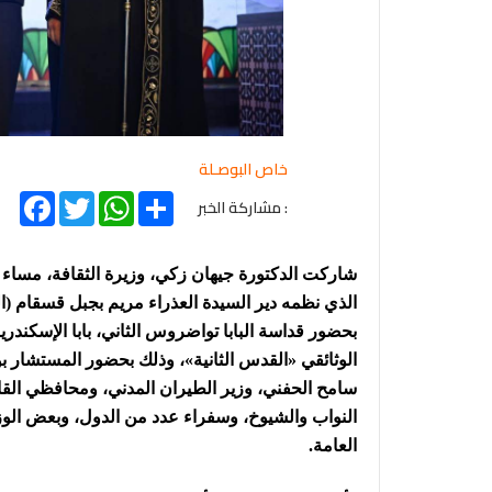
خاص البوصـلة
acebook
Twitter
WhatsApp
Share
: مشاركة الخبر
شاركت الدكتورة جيهان زكي، وزيرة الثقافة، مساء 
الذي نظمه دير السيدة العذراء مريم بجبل قسقام (الم
بحضور قداسة البابا تواضروس الثاني، بابا الإسكند
الوثائقي «القدس الثانية»، وذلك بحضور المستشار ب
سامح الحفني، وزير الطيران المدني، ومحافظي ال
النواب والشيوخ، وسفراء عدد من الدول، وبعض الوزر
العامة.