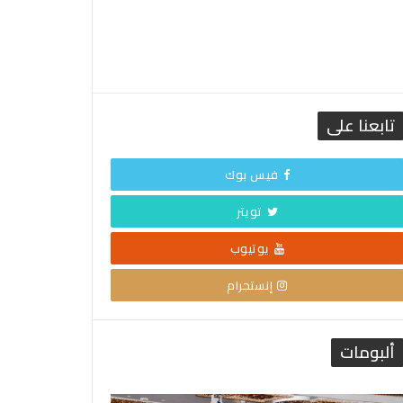
تابعنا على
فيس بوك
تويتر
يوتيوب
إنستجرام
ألبومات