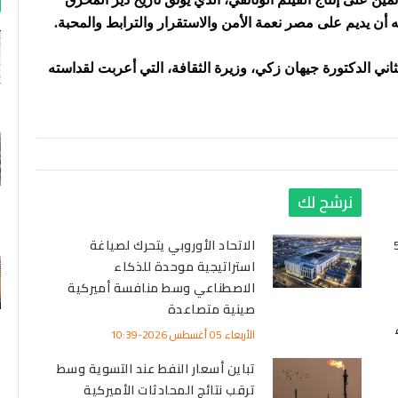
ه أن يديم على مصر نعمة الأمن والاستقرار والترابط والمحبة.
ثاني الدكتورة جيهان زكي، وزيرة الثقافة، التي أعربت لقداسته
نرشح لك
ر الفضة مساء اليوم 5
الاتحاد الأوروبي يتحرك لصياغة
استراتيجية موحدة للذكاء
الاصطناعي وسط منافسة أميركية
صينية متصاعدة
الأربعاء 05 أغسطس 2026-10:39
تباين أسعار النفط عند التسوية وسط
ترقب نتائج المحادثات الأميركية