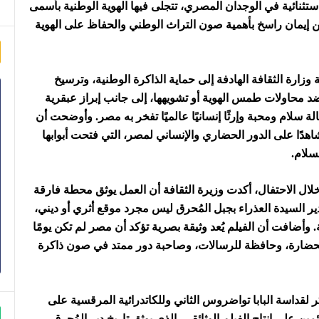
تثنائية في الوجدان المصري، تتجلى فيها الهوية الوطنية بأسمى
من إيمان راسخ بأهمية صون التراث الوطني والحفاظ على الهوية
زارة الثقافة الهادفة إلى حماية الذاكرة الوطنية، وترسيخ
د محاولات طمس الهوية أو تشويهها، إلى جانب إبراز عبقرية
 سلام ومحبة وإرثًا إنسانيًا عالميًا تفخر به مصر. وأوضحت أن
اهدًا على الدور الحضاري والإنساني لمصر، التي فتحت أبوابها
سلام.
لال الاحتفال، أكدت وزيرة الثقافة أن العمل يوثق محطة فارقة
ر السيدة العذراء بجبل المُحرق ليس مجرد موقع أثري أو ديني،
. وأضافت أن الفيلم يُعد وثيقة بصرية تؤكد أن مصر لم تكن يومًا
للحضارة، وحافظة للرسالات، وصاحبة دور ممتد في صون ذاكرة
لقداسة البابا تواضروس الثاني وللكاتدرائية المرقسية على
ن على إنتاج الفيلم الوثائقي، الذي يوثق تاريخ دير المُحرق