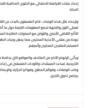
إعداد عشاء القراصنة الاحتفالي مع الحلوى المذاقية للتجا
الحياة.
ولإعداد مثل هذه الوجبات ، قام المنسقون بالبحث عن الت
تعطي اللون والنكهة لجمع المعلومات اللازمة حول ما أكله
التأثير الثقافي الأجنبي والتوابل مع المكونات الطازجة ال
جودة من منتجي الأغذية المحليين، مما يجعل وجبات الطعام
المستمر للمنتجين المحليين وأسرهم.
ويأتي الإلهام الأكبر من المتاحف والمواقع التي يحافظ ع
التاريخية، تساعد المستندات واللوحات المنسقين في إعا
وكتب الوصفات، وقوائم المطبخ، وفواتير الجزارة، والإيصا
ببرنامج تذوق التاريخ.