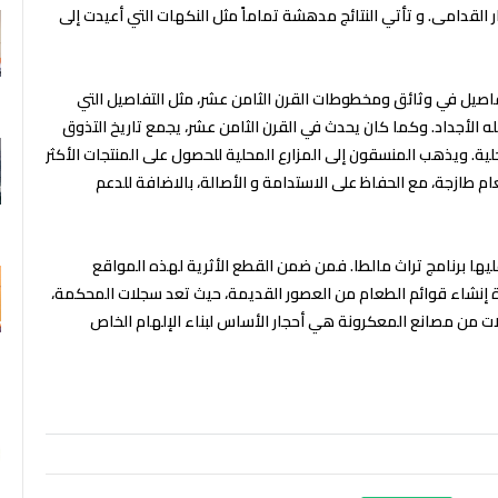
ر القدامى. و تأتي النتائج مدهشة تماماً مثل النكهات التي أعيدت إلى
فاصيل في وثائق ومخطوطات القرن الثامن عشر، مثل التفاصيل التي
 الأجداد. وكما كان يحدث في القرن الثامن عشر، يجمع تاريخ التذوق
محلية. ويذهب المنسقون إلى المزارع المحلية للحصول على المنتجات الأكثر
 طازجة، مع الحفاظ على الاستدامة و الأصالة، بالاضافة للدعم
ليها برنامج تراث مالطا. فمن ضمن القطع الأثرية لهذه المواقع
دة إنشاء قوائم الطعام من العصور القديمة، حيث تعد سجلات المحكمة،
لات من مصانع المعكرونة هي أحجار الأساس لبناء الإلهام الخاص