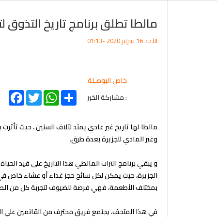
مالطا تطلق برنامج تاريخ التذوق 
الأحد 16 فبراير 2020 -01:13
خاص البوصـلة
acebook
Twitter
WhatsApp
Share
: مشاركة الخبر
مالطا لها تاريخ غير عادي يمتد لآلاف السنين ، حيث تأثرت 
وغير المادي للجزيرة بعدة طرق.
و يبقي برنامج التراث المالطي هذا التاريخ على قيد الحي
الجزيرة، حيث يمكن لكل سائح حجز غداء أو عشاء خاص في ا
بمختلف الأطعمة، فهي فرصة للضيوف لتجربة كل من الطع
في هذا المتحف، يجتمع فريق محترف من القائمين علي البر