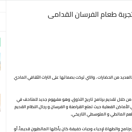
لتجربة طعام الفرسان القدامى
m
F
بالعديد من الحضارات ، والتي تركت بصماتها على التراث الثقافي المادي
اة من خلال تقديم برنامج تاريخ التذوق، وهو مفهوم جديد للمتاحف في
لأماكن الفعلية حيث تمتع القراصنة و الفرسان و رجال النظام القديم
م المالطي و المتوسطي التاريخي.
نامج والطهاة لإحياء وجبات خفيفة كان يأكلها المالطيون قديماً، أو