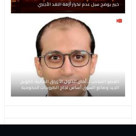
خبير يوضح سبل عدم تكرار أزمة النقد الأجنبي
العضو المنتدب لـ أمان لتداول الأوراق المالية: الترويج
الجيد وصانع السوق أساس نجاح الطروحات الحكومية