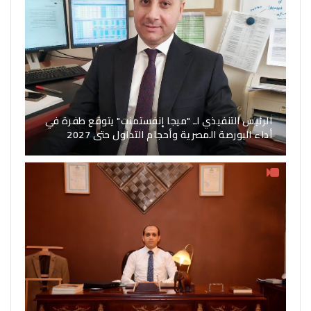
الرئيس التنفيذي لـ "ميجا إنفستمنت" يتوقع طفرة في
أداء البورصة المصرية وأحجام التداول حتى 2027