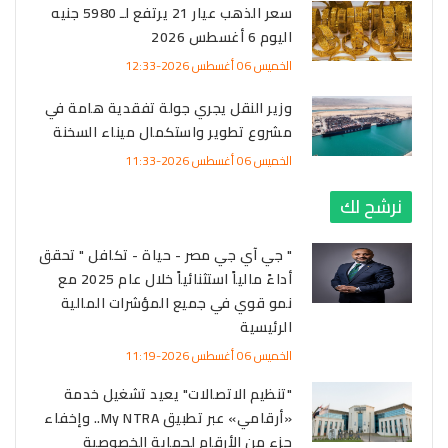
سعر الذهب عيار 21 يرتفع لـ 5980 جنيه
اليوم 6 أغسطس 2026
الخميس 06 أغسطس 2026-12:33
وزير النقل يجري جولة تفقدية هامة في
مشروع تطوير واستكمال ميناء السخنة
الخميس 06 أغسطس 2026-11:33
نرشح لك
" جي آي جي مصر - حياة - تكافل " تحقق
أداءً مالياً استثنائياً خلال عام 2025 مع
نمو قوي في جميع المؤشرات المالية
الرئيسية
الخميس 06 أغسطس 2026-11:19
"تنظيم الاتصالات" يعيد تشغيل خدمة
«أرقامي» عبر تطبيق My NTRA.. وإخفاء
جزء من الأرقام لحماية الخصوصية