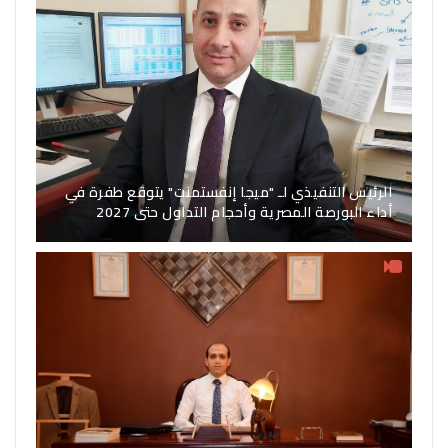
الرئيس التنفيذي لـ "ميجا إنفستمنت" يتوقع طفرة في
أداء البورصة المصرية وأحجام التداول حتى 2027