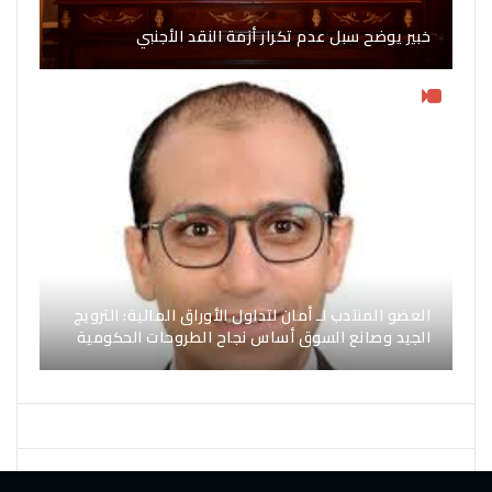
خبير يوضح سبل عدم تكرار أزمة النقد الأجنبي
العضو المنتدب لـ أمان لتداول الأوراق المالية: الترويج
الجيد وصانع السوق أساس نجاح الطروحات الحكومية