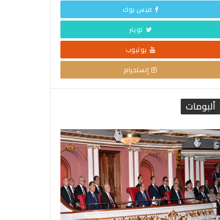
فيس بوك
تويتر
يوتيوب
إنستجرام
ألبومات