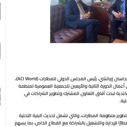
F
التقى الدكتور سامح الحفني، وزير الطيران المدني، بجاستن إرباتشي، رئيس المجلس الدولي للمطارات (ACI World)،
أعمال الدورة الثانية والأربعين للجمعية العمومية لمنظمة
الكندية لبحث آفاق التعاون المشترك وتطوير الشراكات في
ية.
لتطوير منظومة المطارات، والتي تشمل تحديث البنية التحتية
بيق أحدث معايير الجودة والتشغيل، وطرح 11 مطارًا للإدارة والتشغيل بالشراكة مع القطاع الخاص، بما يسهم