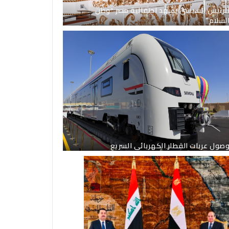
لرئيس السيسي يشهد احتفالية مصر “وطن
لسلام”
صول عربات القطار الكهربائى السريع