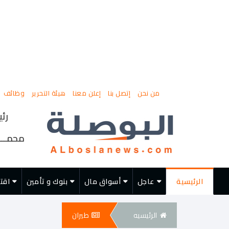
من نحن
إتصل بنا
إعلن معنا
هيئة التحرير
وظائف
رئي
محمــــ
الرئيسية
عاجل
أسواق مال
بنوك و تأمين
اقت
الرئيسيه
طيران