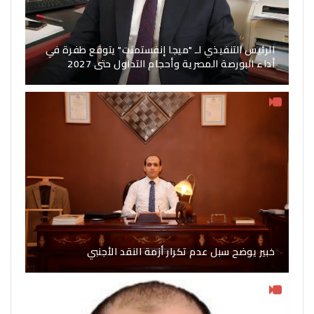
الرئيس التنفيذي لـ "ميجا إنفستمنت" يتوقع طفرة في
أداء البورصة المصرية وأحجام التداول حتى 2027
خبير يوضح سبل عدم تكرار أزمة النقد الأجنبي