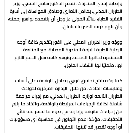
وإصابة إحدى المتدربات، تقدم الدكتور سامح الحفني، وزير
الطيران المدني، بخالص التعازي وصادق المواساة إلى أسرة
الفقيد الطيار، سائلًا المولى عز وجل أن يتغمده بواسع رحمته،
وأن يلهم ذويه الصبر والسلوان.
ووجّه وزير الطيران المدني على الفور بتقديم كافة أوجه
الرعاية الطبية اللازمة للمتدربة المصابة، مع المتابعة
المستمرة لحالتها الصحية، وتوفير كافة سبل الدعم اللازم
لها، متمنيًا لها الشفاء العاجل.
كما وجّه بفتح تحقيق فوري وعاجل للوقوف على أسباب
وملابسات الحادث، من خلال الإدارة المركزية لحوادث
الطيران التابعه لوزاره الطيران المدني، مع إجراء مراجعة
شاملة لكافة الإجراءات المرتبطة بالواقعة، واتخاذ ما يلزم
من إجراءات قانونية وإدارية في ضوء ما تسفر عنه نتائج
التحقيقات، مؤكدًا عدم التهاون في محاسبة أي مسؤوليات
أو أوجه تقصير قد تثبتها التحقيقات.