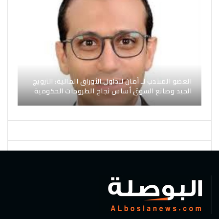
العضو المنتدب لـ أمان لتداول الأوراق المالية: الترويج
الجيد وصانع السوق أساس نجاح الطروحات الحكومية