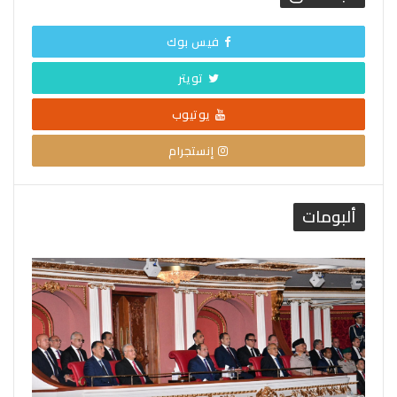
فيس بوك
تويتر
يوتيوب
إنستجرام
ألبومات