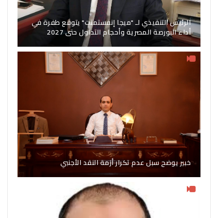
الرئيس التنفيذي لـ "ميجا إنفستمنت" يتوقع طفرة في
أداء البورصة المصرية وأحجام التداول حتى 2027
خبير يوضح سبل عدم تكرار أزمة النقد الأجنبي