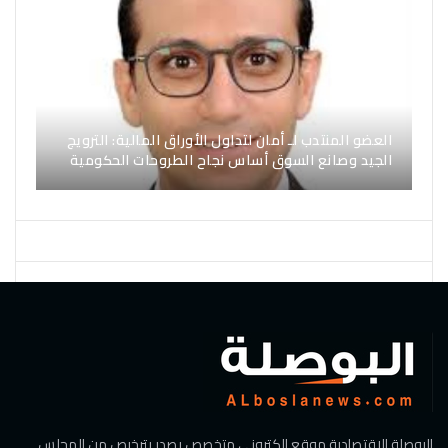
العضو المنتدب لـ أمان لتداول الأوراق المالية: الترويج
الجيد وصانع السوق أساس نجاح الطروحات الحكومية
البوصلة الاقتصادية موقع الكتروني متخصص يصدر بترخيص من المجلس