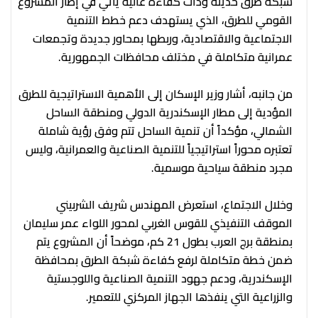
شبكة طرق حديثة وذات كفاءة عالية يأتي في إطار المشروع
القومي للطرق، الذي يستهدف دعم خطط التنمية
الاجتماعية والاقتصادية، وربطها بمحاور جديدة وتجمعات
عمرانية متكاملة في مختلف محافظات الجمهورية.
من جانبه، أشار وزير الإسكان إلى الأهمية الاستراتيجية للطرق
المؤدية إلى مطار الإسكندرية الدولي ومنطقة الساحل
الشمالي، مؤكداً أن تنمية الساحل تتم وفق رؤية شاملة
تعتبره محوراً استراتيجياً للتنمية الصناعية والعمرانية، وليس
مجرد منطقة سياحية موسمية.
وخلال الاجتماع، استعرض المهندس شريف الشربيني
الموقف التنفيذي للقوس الغربي لمحور اللواء عمر سليمان
بمنطقة برج العرب بطول 21 كم، موضحاً أن المشروع يتم
ضمن خطة متكاملة لرفع كفاءة شبكة الطرق بمحافظة
الإسكندرية، ودعم جهود التنمية الصناعية واللوجستية
والزراعية التي ينفذها الجهاز المركزي للتعمير.