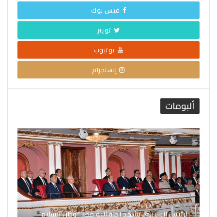
فيس بوك
تويتر
يوتيوب
إنستجرام
ألبومات
الرئيس السيسي يشهد احتفالية مصر “وطن السلام”