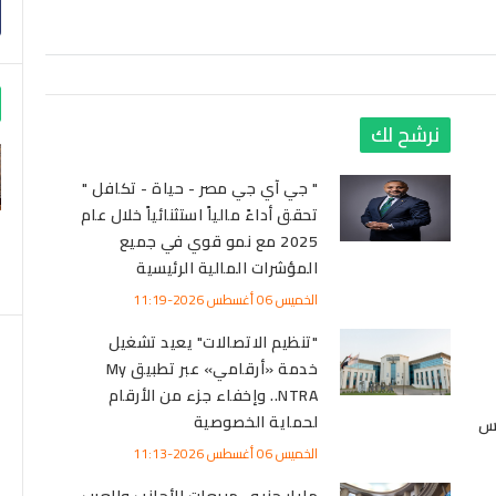
نرشح لك
" جي آي جي مصر - حياة - تكافل "
تحقق أداءً مالياً استثنائياً خلال عام
2025 مع نمو قوي في جميع
المؤشرات المالية الرئيسية
الخميس 06 أغسطس 2026-11:19
"تنظيم الاتصالات" يعيد تشغيل
خدمة «أرقامي» عبر تطبيق My
NTRA.. وإخفاء جزء من الأرقام
لحماية الخصوصية
 6 أغسطس
الخميس 06 أغسطس 2026-11:13
مليار جنيه.. مبيعات الأجانب والعرب