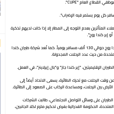
ي القطاع العام "CUPE".
 المتأثرين بعدم التوجه إلى المطار إلا إذا كانت لديهم تذكرة
 إير كندا روج".
وفي المعتاد تنقل شركة طيران كندا وشركة إير كندا روج حوالي 130 ألف مسافر يومياً. كما تُعد شركة طيران كندا
المتحدة من حيث عدد الرحلات المجدولة.
ان الإقليميتين، "إير كندا جاز" و"بال إيرلاينز"، في العمل.
 وقت الرحلات مع تحرك الطائرة، يسعى الاتحاد أيضاً إلى
رض بين الرحلات، ومساعدة الركاب على الصعود إلى الطائرة.
لطيران على وسائل التواصل الاجتماعي، طالبت الشركات
 المتحدة، الحكومة الفدرالية بفرض تحكيم ملزم لكلا الجانبين،