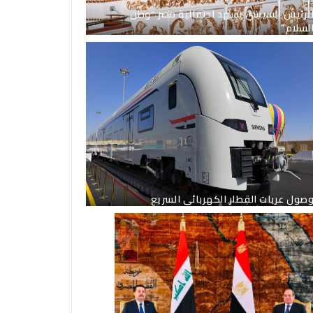
لرئيس السيسي يشهد احتفالية مصر “وطن
لسلام”
صول عربات القطار الكهربائى السريع