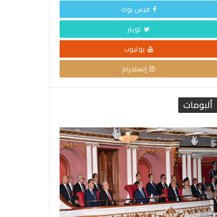
فيس بوك
تويتر
يوتيوب
إنستجرام
ألبومات