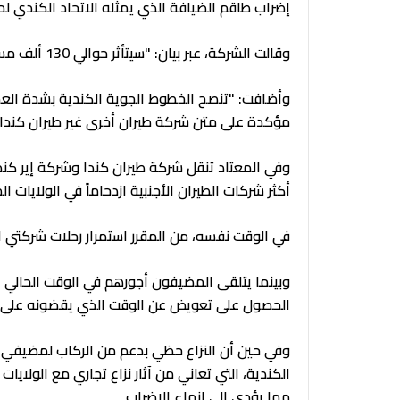
إضراب طاقم الضيافة الذي يمثله الاتحاد الكندي لموظف
وقالت الشركة، عبر بيان: "سيتأثر حوالي 130 ألف مسافر كل يوم يستمر فيه الإضراب".
وأضافت: "تنصح الخطوط الجوية الكندية بشدة العملاء
مؤكدة على متن شركة طيران أخرى غير طيران كندا أو
أكثر شركات الطيران الأجنبية ازدحاماً في الولايات 
في الوقت نفسه، من المقرر استمرار رحلات شركتي الطير
وبينما يتلقى المضيفون أجورهم في الوقت الحالي عن
الحصول على تعويض عن الوقت الذي يقضونه على الأ
وفي حين أن النزاع حظي بدعم من الركاب لمضيفي ا
الكندية، التي تعاني من آثار نزاع تجاري مع الولايات
مما يؤدي إلى إنهاء الإضراب.