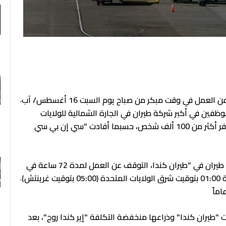
F
أضرب مضيفو "طيران كندا Air Canada" النقابيون عن العمل في وقت مبكر من صباح يوم السبت 16 أغسطس/ آب،
موظفين في أكبر شركة طيران في الجارة الشمالية للولايات
المتحدة، في خطوة من المتوقع أن تعطل خطط سفر أكثر من 100 ألف شخص، حسبما أفادت "سي إن بي سي
وأكدت النقابة، التي تمثل أكثر من 10 آلاف مضيف طيران في "طيران كندا، التوقف عن العمل لمدة 72 ساعة في
منشور على مواقع التواصل الاجتماعي قبيل الساعة 01:00 بتوقيت شرق الولايات المتحدة (05:00 بتوقيت غرينتش)،
"طيران كندا" وذراعها منخفضة التكلفة "إير كندا روج"، بعد