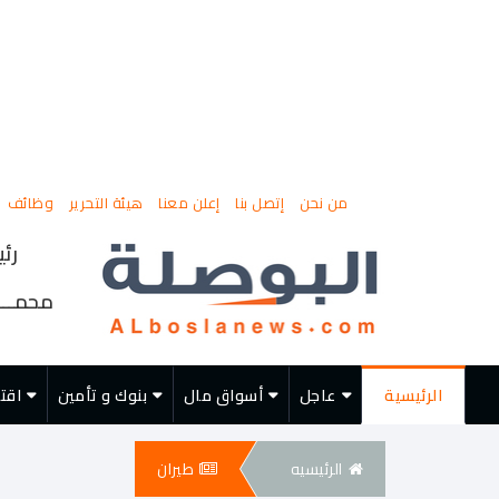
من نحن
إتصل بنا
إعلن معنا
هيئة التحرير
وظائف
رئي
محمــــ
الرئيسية
عاجل
أسواق مال
بنوك و تأمين
اقت
الرئيسيه
طيران