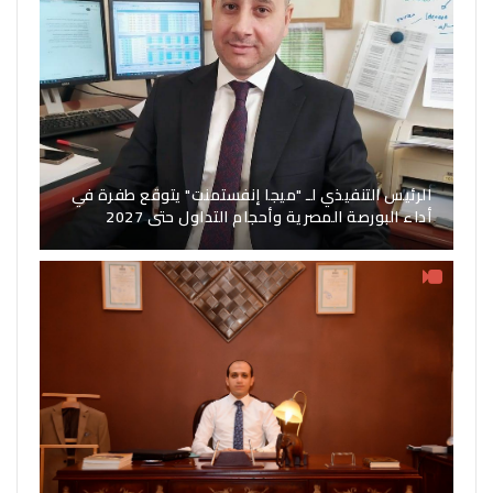
الرئيس التنفيذي لـ "ميجا إنفستمنت" يتوقع طفرة في
أداء البورصة المصرية وأحجام التداول حتى 2027