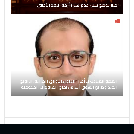
خبير يوضح سبل عدم تكرار أزمة النقد الأجنبي
العضو المنتدب لـ أمان لتداول الأوراق المالية: الترويج
الجيد وصانع السوق أساس نجاح الطروحات الحكومية