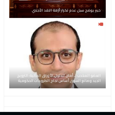
خبير يوضح سبل عدم تكرار أزمة النقد الأجنبي
العضو المنتدب لـ أمان لتداول الأوراق المالية: الترويج
الجيد وصانع السوق أساس نجاح الطروحات الحكومية