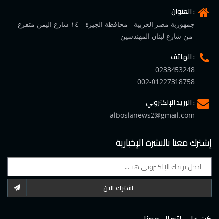
العنوان :
جمهورية مصر العربية - محافظة الجيزة - ١٤ شارع اليمن متفرع
من شارع لبنان المهندسين
الهاتف :
0233453248
002-01227318758
البريد الإلكتروني :
alboslanews2@gmail.com
إشترك معنا بالنشرة الإخبارية
اشترك الآن
كن على اتصال معنا