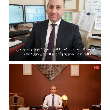
الرئيس التنفيذي لـ "ميجا إنفستمنت" يتوقع طفرة في
أداء البورصة المصرية وأحجام التداول حتى 2027