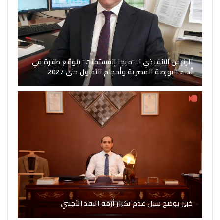
الرئيس التنفيذي لـ "ميجا إنفستمنت" يتوقع طفرة في
أداء البورصة المصرية وأحجام التداول حتى 2027
خبير يوضح سبل عدم تكرار أزمة النقد الأجنبي