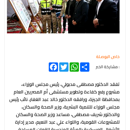
خاص البوصـلة
Facebook
Twitter
WhatsApp
Share
: مشاركة الخبر
تفقد الدكتور مصطفى مدبولي، رئيس مجلس الوزراء،
مشروع رفع كفاءة وتطوير مستشفى أم المصريين العام
بمحافظة الجيزة، ورافقه الدكتور خالد عبد الغفار، نائب رئيس
مجلس الوزراء للتنمية البشرية، وزير الصحة والسكان،
والدكتور شريف مصطفى، مساعد وزير الصحة والسكان
للمشروعات القومية، واللواء علي عبد النعيم، مدير إدارة
الأشغال العسكرية بالهيئة الهندسية للقوات المسلحة،