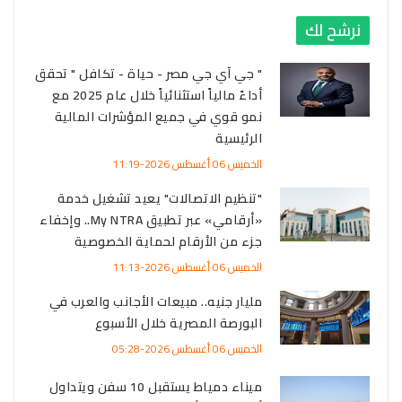
نرشح لك
" جي آي جي مصر - حياة - تكافل " تحقق
أداءً مالياً استثنائياً خلال عام 2025 مع
نمو قوي في جميع المؤشرات المالية
الرئيسية
الخميس 06 أغسطس 2026-11:19
"تنظيم الاتصالات" يعيد تشغيل خدمة
«أرقامي» عبر تطبيق My NTRA.. وإخفاء
جزء من الأرقام لحماية الخصوصية
الخميس 06 أغسطس 2026-11:13
مليار جنيه.. مبيعات الأجانب والعرب في
البورصة المصرية خلال الأسبوع
الخميس 06 أغسطس 2026-05:28
ميناء دمياط يستقبل 10 سفن ويتداول