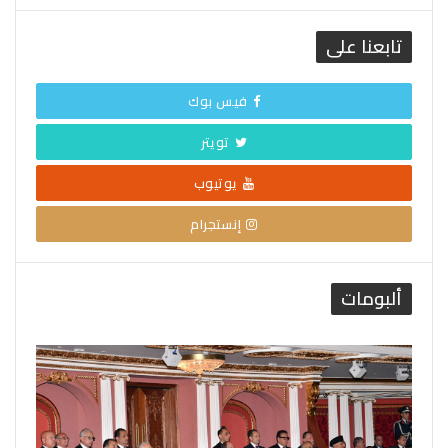
تابعنا على
فيس بوك
تويتر
يوتيوب
إنستجرام
ألبومات