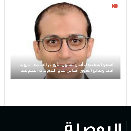
العضو المنتدب لـ أمان لتداول الأوراق المالية: الترويج
الجيد وصانع السوق أساس نجاح الطروحات الحكومية