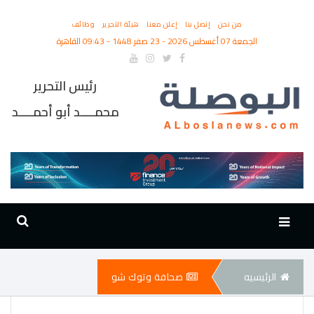
من نحن
إتصل بنا
إعلن معنا
هيئة التحرير
وظائف
الجمعة 07 أغسطس 2026 - 23 صفر 1448 - 09:43 القاهرة
رئيس التحرير
محمــــد أبو أحمــــد
الرئيسيه
صحافة وتوك شو