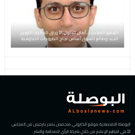
العضو المنتدب لـ أمان لتداول الأوراق المالية: الترويج
الجيد وصانع السوق أساس نجاح الطروحات الحكومية
البوصلة الاقتصادية موقع الكتروني متخصص يصدر بترخيص من المجلس
الأعلي لتنظيم الإعلام من خلال شركة الرأي للصحافة والنشر .