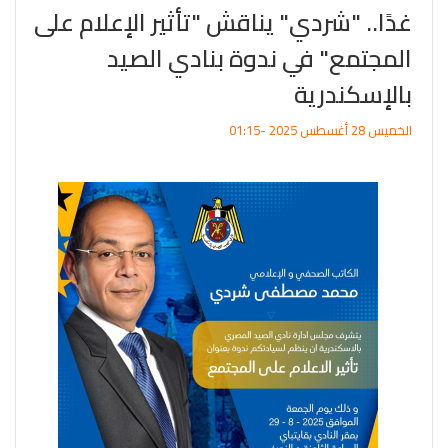
غدًا.. "شردي" يناقش "تأثير الإعلام على
المجتمع" في ندوة بنادي الصيد
بالإسكندرية
الخميس 28 أغسطس 2025 -01:15