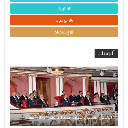
تويتر
يوتيوب
إنستجرام
ألبومات
الرئيس السيسي يشهد احتفالية مصر “وطن السلام”