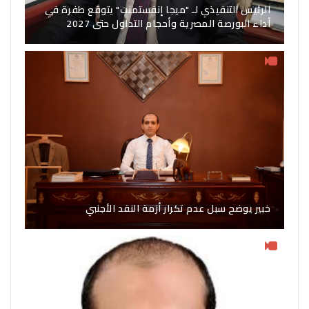
الرئيس التنفيذي لـ "ميجا إنفستمنت" يتوقع طفرة في
أداء البورصة المصرية وأحجام التداول حتى 2027
خبير يوضح سبل عدم تكرار أزمة النقد الأجنبي