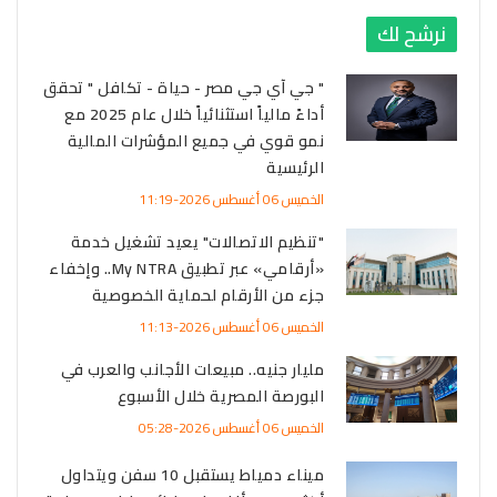
نرشح لك
" جي آي جي مصر - حياة - تكافل " تحقق
أداءً مالياً استثنائياً خلال عام 2025 مع
نمو قوي في جميع المؤشرات المالية
الرئيسية
الخميس 06 أغسطس 2026-11:19
"تنظيم الاتصالات" يعيد تشغيل خدمة
«أرقامي» عبر تطبيق My NTRA.. وإخفاء
جزء من الأرقام لحماية الخصوصية
الخميس 06 أغسطس 2026-11:13
مليار جنيه.. مبيعات الأجانب والعرب في
البورصة المصرية خلال الأسبوع
الخميس 06 أغسطس 2026-05:28
ميناء دمياط يستقبل 10 سفن ويتداول