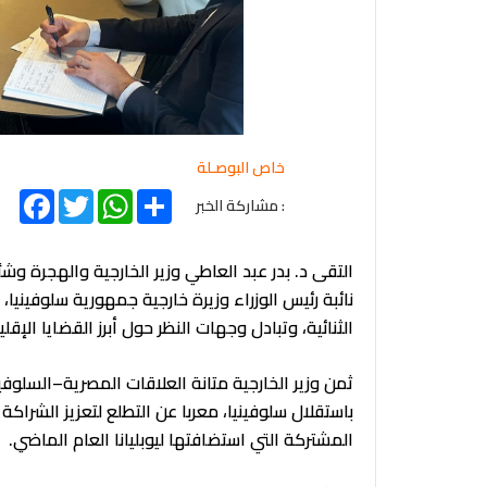
خاص البوصـلة
acebook
Twitter
WhatsApp
Share
: مشاركة الخبر
نائبة رئيس الوزراء وزيرة خارجية جمهورية سلوفينيا،
الثنائية، وتبادل وجهات النظر حول أبرز القضايا الإق
ثمن وزير الخارجية متانة العلاقات المصرية–السلوف
باستقلال سلوفينيا، معربا عن التطلع لتعزيز الشراكة ا
المشتركة التي استضافتها ليوبليانا العام الماضي.