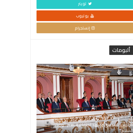
تويتر
يوتيوب
إنستجرام
ألبومات
لرئيس السيسي يشهد احتفالية مصر “وطن
لسلام”