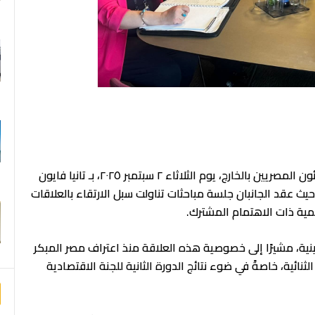
F
التقى د. بدر عبد العاطي وزير الخارجية والهجرة وشئون المصريين بالخارج، يوم الثلاثاء ٢ سبتمبر ٢٠٢٥، بـ تانيا فايون
 حيث عقد الجانبان جلسة مباحثات تناولت سبل الارتقاء بالعلاقات
ليمية ذات الاهتمام المشترك.
ينية، مشيرًا إلى خصوصية هذه العلاقة منذ اعتراف مصر المبكر
لثنائية، خاصةً في ضوء نتائج الدورة الثانية للجنة الاقتصادية