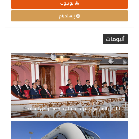
يوتيوب
إنستجرام
ألبومات
الرئيس السيسي يشهد احتفالية مصر “وطن السلام”