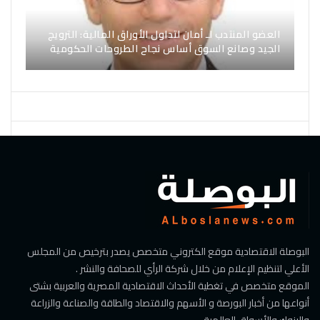
العضو المنتدب لـ أمان لتداول الأوراق المالية: الترويج
الجيد وصانع السوق أساس نجاح الطروحات الحكومية
البوصلة الاقتصادية موقع الكتروني متخصص يصدر بترخيص من المجلس
الأعلي لتنظيم الإعلام من خلال شركة الرأي للصحافة والنشر .
الموقع متخصص في تغطية الأحداث الاقتصادية المصرية والعربية بشتى
أنواعها من أخبار البورصة و الأسهم والاقتصاد والطاقة والصناعة والزراعة
والبنوك والأسواق العالمية