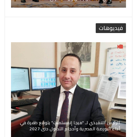
فيديوهات
الرئيس التنفيذي لـ "ميجا إنفستمنت" يتوقع طفرة في
أداء البورصة المصرية وأحجام التداول حتى 2027