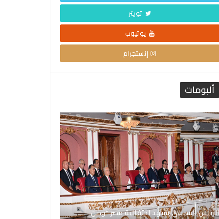
تويتر
يوتيوب
إنستجرام
ألبومات
لرئيس السيسي يشهد احتفالية مصر “وطن