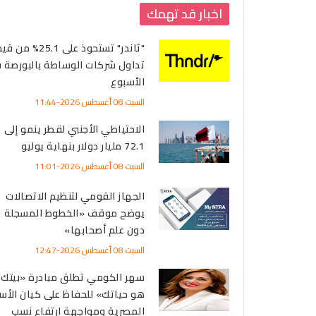
اخبار قد تهمك
"ثاندر" تستحوذ على 25.1% من 
تداول شركات الوساطة بالبورصة 
الأسبوع
السبت 08 أغسطس 2026-11:44
الاحتياطي الأجنبي لقطر ينمو إلى
72.1 مليار دولار بنهاية يوليو
السبت 08 أغسطس 2026-11:01
الجهاز القومي لتنظيم الاتصالات
يوضح موقف «الخطوط المسجلة
دون علم أصحابها»
السبت 08 أغسطس 2026-12:47
سهر الكومي تطلق مبادرة «بيتك
هو حياتك» للحفاظ على كيان الأس
المصرية ومواجهة ارتفاع نسب