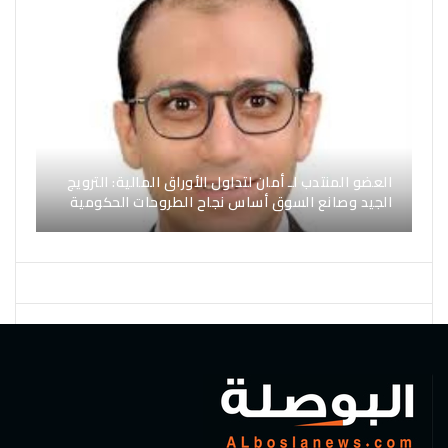
العضو المنتدب لـ أمان لتداول الأوراق المالية: الترويج
الجيد وصانع السوق أساس نجاح الطروحات الحكومية