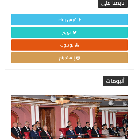
تابعنا على
فيس بوك
تويتر
يوتيوب
إنستجرام
ألبومات