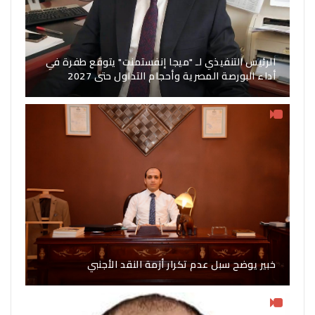
الرئيس التنفيذي لـ "ميجا إنفستمنت" يتوقع طفرة في
أداء البورصة المصرية وأحجام التداول حتى 2027
خبير يوضح سبل عدم تكرار أزمة النقد الأجنبي