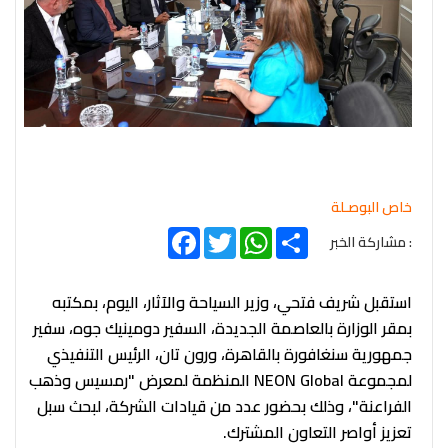
خاص البوصـلة
Facebook
Twitter
WhatsApp
Share
: مشاركة الخبر
استقبل شريف فتحي، وزير السياحة والآثار، اليوم، بمكتبه
بمقر الوزارة بالعاصمة الجديدة، السفير دومينيك جوه، سفير
جمهورية سنغافورة بالقاهرة، ورون تان، الرئيس التنفيذي
لمجموعة NEON Global المنظمة لمعرض "رمسيس وذهب
الفراعنة"، وذلك بحضور عدد من قيادات الشركة، لبحث سبل
تعزيز أواصر التعاون المشترك.