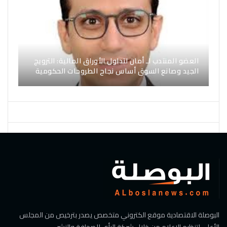
العضو المنتدب لـ أمان لتداول الأوراق المالية: الترويج
الجيد وصانع السوق أساس نجاح الطروحات الحكومية
البوصلة الاقتصادية موقع الكتروني متخصص يصدر بترخيص من المجلس