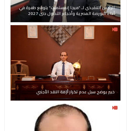
الرئيس التنفيذي لـ "ميجا إنفستمنت" يتوقع طفرة في
أداء البورصة المصرية وأحجام التداول حتى 2027
خبير يوضح سبل عدم تكرار أزمة النقد الأجنبي