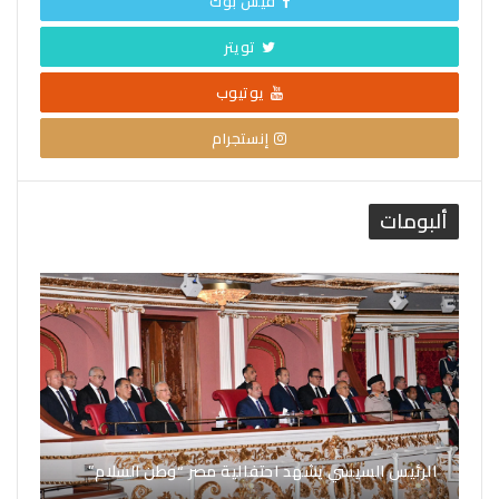
فيس بوك
تويتر
يوتيوب
إنستجرام
ألبومات
الرئيس السيسي يشهد احتفالية مصر “وطن السلام”