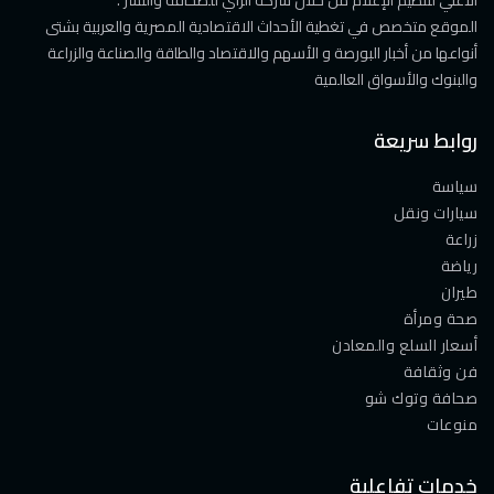
الأعلي لتنظيم الإعلام من خلال شركة الرأي للصحافة والنشر .
الموقع متخصص في تغطية الأحداث الاقتصادية المصرية والعربية بشتى
أنواعها من أخبار البورصة و الأسهم والاقتصاد والطاقة والصناعة والزراعة
والبنوك والأسواق العالمية
روابط سريعة
سياسة
سيارات ونقل
زراعة
رياضة
طيران
صحة ومرأة
أسعار السلع والمعادن
فن وثقافة
صحافة وتوك شو
منوعات
خدمات تفاعلية