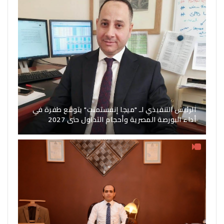
الرئيس التنفيذي لـ "ميجا إنفستمنت" يتوقع طفرة في
أداء البورصة المصرية وأحجام التداول حتى 2027