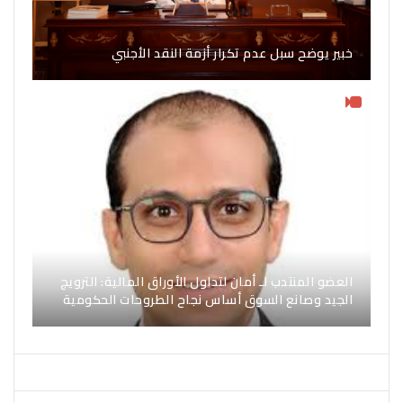
خبير يوضح سبل عدم تكرار أزمة النقد الأجنبي
العضو المنتدب لـ أمان لتداول الأوراق المالية: الترويج
الجيد وصانع السوق أساس نجاح الطروحات الحكومية