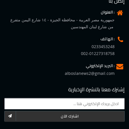
إتصل بنا
العنوان :
جمهورية مصر العربية - محافظة الجيزة - ١٤ شارع اليمن متفرع
من شارع لبنان المهندسين
الهاتف :
0233453248
002-01227318758
البريد الإلكتروني :
alboslanews2@gmail.com
إشترك معنا بالنشرة الإخبارية
اشترك الآن