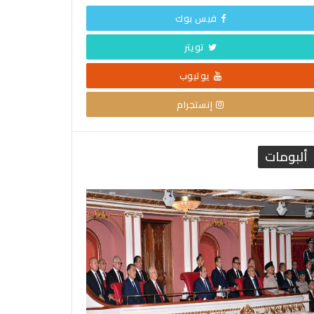
فيس بوك
تويتر
يوتيوب
إنستجرام
ألبومات