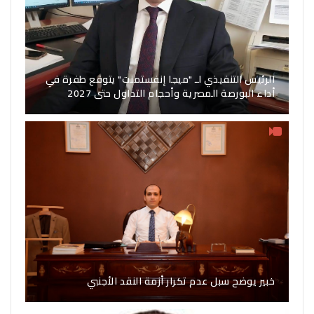
الرئيس التنفيذي لـ "ميجا إنفستمنت" يتوقع طفرة في
أداء البورصة المصرية وأحجام التداول حتى 2027
خبير يوضح سبل عدم تكرار أزمة النقد الأجنبي