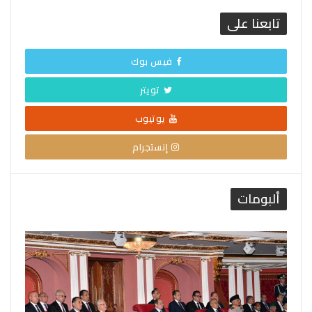
تابعنا على
فيس بوك
تويتر
يوتيوب
إنستجرام
ألبومات