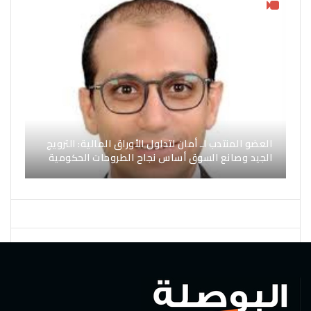
العضو المنتدب لـ أمان لتداول الأوراق المالية: الترويج
الجيد وصانع السوق أساس نجاح الطروحات الحكومية