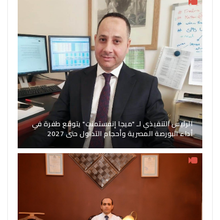
الرئيس التنفيذي لـ "ميجا إنفستمنت" يتوقع طفرة في
أداء البورصة المصرية وأحجام التداول حتى 2027