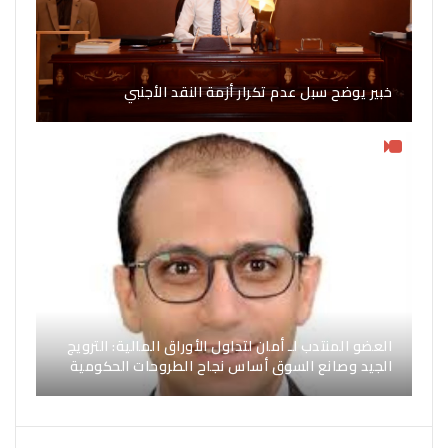
خبير يوضح سبل عدم تكرار أزمة النقد الأجنبي
العضو المنتدب لـ أمان لتداول الأوراق المالية: الترويج
الجيد وصانع السوق أساس نجاح الطروحات الحكومية