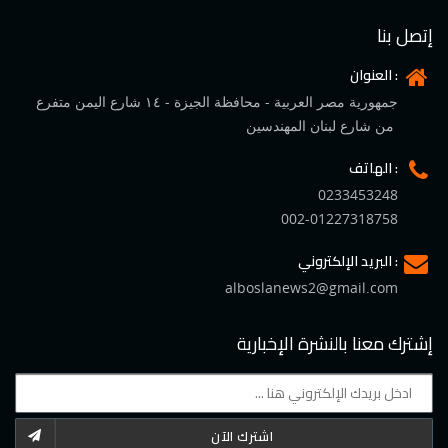
إتصل بنا
العنوان :
جمهورية مصر العربية - محافظة الجيزة - ١٤ شارع اليمن متفرع
من شارع لبنان المهندسين
الهاتف :
0233453248
002-01227318758
البريد الإلكتروني :
alboslanews2@gmail.com
إشترك معنا بالنشرة الإخبارية
اشترك الآن