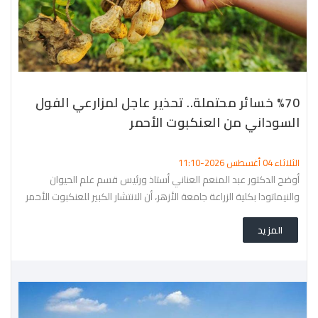
%70 خسائر محتملة.. تحذير عاجل لمزارعي الفول
السوداني من العنكبوت الأحمر
الثلاثاء 04 أغسطس 2026-11:10
أوضح الدكتور عبد المنعم العناني أستاذ ورئيس قسم علم الحيوان
والنيماتودا بكلية الزراعة جامعة الأزهر، أن الانتشار الكبير للعنكبوت الأحمر
في حقول الفول السوداني خلال الفترة الحالية يرجع إلى عدة عوامل، في
المزيد
مقدمتها الأتربة، خاصة في الأراضي الواقعة على الطرق الترابية أو الطرق
الداخلية بالمزارع، إلى جانب عدم تنفيذ الرش الوقائي منذ بداية الزراعة، فضلاً
عن عدم اعتبار