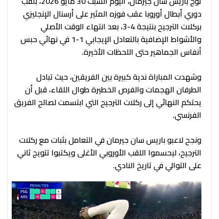
توج باريس سان جيرمان، اليوم السبت 30 مايو 2026، بلقب
دوري أبطال أوروبا عقب فوزه المثير على أرسنال الإنجليزي
بركلات الترجيح بنتيجة 4-3، بعد انتهاء الوقت الأصلي
والأشواط الإضافية بالتعادل الإيجابي 1-1 في نهائي حبس
أنفاس الجماهير حتى اللحظات الأخيرة.
وشهدت المباراة ندية كبيرة بين الفريقين، حيث تبادل
الطرفان الهجمات والفرص الخطيرة طوال اللقاء، قبل أن
يحتكم النهائي إلى ركلات الترجيح التي ابتسمت لصالح الفريق
الفرنسي.
ونجح لاعبو باريس سان جيرمان في التعامل بثبات مع ركلات
الترجيح، ليحسموا اللقب الأوروبي الأغلى ويكتبوا تتويج ثاني
على التوالي في تاريخ النادي.