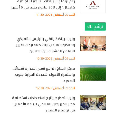
رغم ارتفاع الإيرادات.. تراجع أرباح "اية
كابيتال" إلى 303 مليون جنيه في 6 أشهر
الأحد 09 أغسطس 2026-11:30
نرشح لك
وزير الرياضة يلتقي بالرئيس التنفيذي
والعضو المنتدب لبنك saib لبحث تعزيز
التعاون المشترك بين الجانبين
الأحد 09 أغسطس 2026-12:39
مركز المناخ: تراجع نسبي للحرارة شمالًا..
واستمرار الأجواء شديدة الحرارة جنوب
الصعيد
الأحد 09 أغسطس 2026-12:20
وزير التخطيط يتابع استعدادات استضافة
مصر للمهرجان العالمي لريادة الأعمال
في نوفمبر المقبل