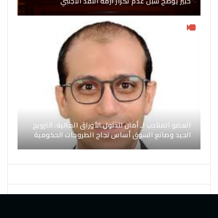
خبير يوضح سبل عدم تكرار أزمة النقد الأجنبي
العضو المنتدب لـ أمان لتداول الأوراق المالية: الترويج
الجيد وصانع السوق أساس نجاح الطروحات الحكومية