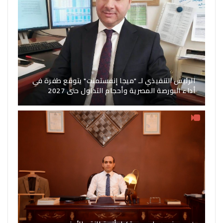
الرئيس التنفيذي لـ "ميجا إنفستمنت" يتوقع طفرة في
أداء البورصة المصرية وأحجام التداول حتى 2027