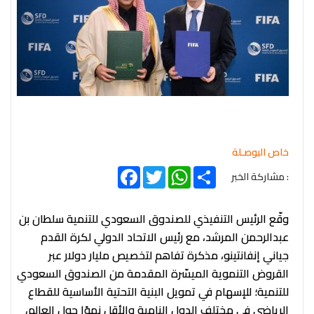
خاص البوصـلة
Facebook
Twitter
WhatsApp
Share
: مشاركة الخبر
وقّع الرئيس التنفيذي للصندوق السعودي للتنمية سلطان بن
عبدالرحمن المرشد، مع رئيس الاتحاد الدولي لكرة القدم
جياني إنفانتينو، مذكرة تفاهم لتخصيص مليار دولار عبر
القروض التنموية الميسّرة المقدمة من الصندوق السعودي
للتنمية؛ للإسهام في تمويل البنية التحتية الأساسية للقطاع
الرياضي في مختلف الدول النامية والأقل نموًا حول العالم،