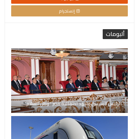
إنستجرام
ألبومات
الرئيس السيسي يشهد احتفالية مصر “وطن السلام”