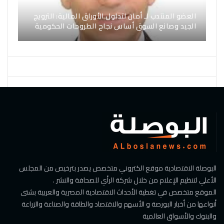
العضو المنتدب لـ أمان لتداول الأوراق المالية: الترويج
الجيد وصانع السوق أساس نجاح الطروحات الحكومية
البوصلة الاقتصادية موقع الكتروني متخصص يصدر بترخيص من المجلس
الأعلي لتنظيم الإعلام من خلال شركة الرأي للصحافة والنشر .
الموقع متخصص في تغطية الأحداث الاقتصادية المصرية والعربية بشتى
أنواعها من أخبار البورصة و الأسهم والاقتصاد والطاقة والصناعة والزراعة
والبنوك والأسواق العالمية