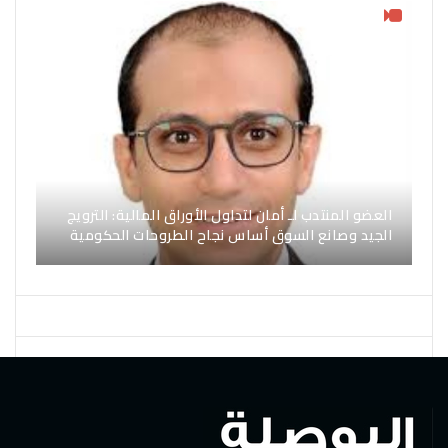
العضو المنتدب لـ أمان لتداول الأوراق المالية: الترويج
الجيد وصانع السوق أساس نجاح الطروحات الحكومية