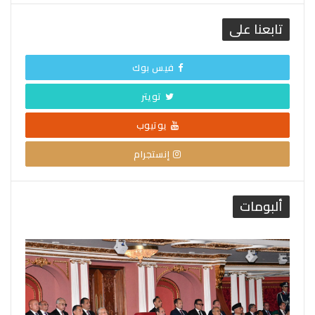
تابعنا على
فيس بوك
تويتر
يوتيوب
إنستجرام
ألبومات