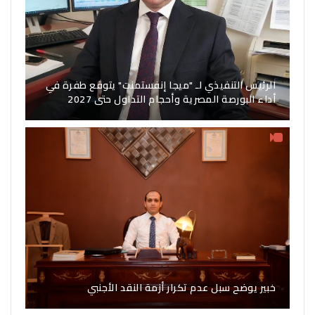
الرئيس التنفيذي لـ "ميجا إنفستمنت" يتوقع طفرة في
أداء البورصة المصرية وأحجام التداول حتى 2027
خبير يوضح سبل عدم تكرار أزمة النقد الأجنبي