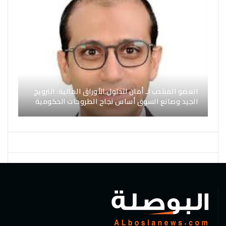
العضو المنتدب لـ أمان لتداول الأوراق المالية: الترويج
الجيد وصانع السوق أساس نجاح الطروحات الحكومية