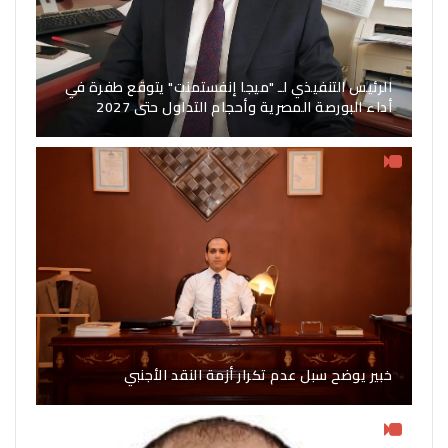
الرئيس التنفيذي لـ "ميجا إنفستمنت" يتوقع طفرة في
أداء البورصة المصرية وأحجام التداول حتى 2027
خبير يوضح سبل عدم تكرار أزمة النقد الأجنبي