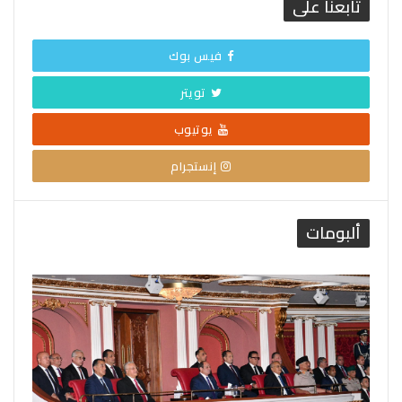
تابعنا على
فيس بوك
تويتر
يوتيوب
إنستجرام
ألبومات