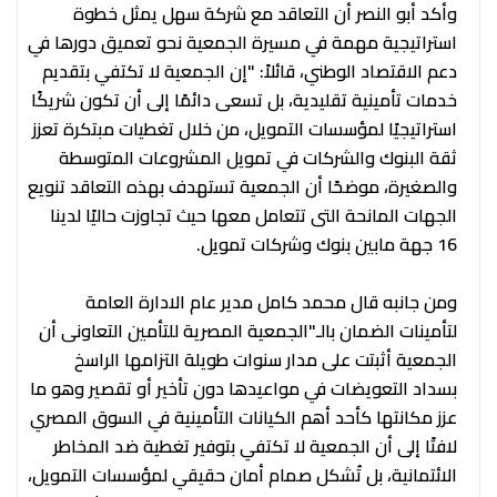
وأكد أبو النصر أن التعاقد مع شركة سهل يمثل خطوة
استراتيجية مهمة في مسيرة الجمعية نحو تعميق دورها في
دعم الاقتصاد الوطني، قائلاً: "إن الجمعية لا تكتفي بتقديم
خدمات تأمينية تقليدية، بل تسعى دائمًا إلى أن تكون شريكًا
استراتيجيًا لمؤسسات التمويل، من خلال تغطيات مبتكرة تعزز
ثقة البنوك والشركات في تمويل المشروعات المتوسطة
والصغيرة، موضحًا أن الجمعية تستهدف بهذه التعاقد تنويع
الجهات المانحة التى تتعامل معها حيث تجاوزت حاليًا لدينا
16 جهة مابين بنوك وشركات تمويل.
ومن جانبه قال محمد كامل مدير عام الادارة العامة
لتأمينات الضمان بالـ"الجمعية المصرية للتأمين التعاونى أن
الجمعية أثبتت على مدار سنوات طويلة التزامها الراسخ
بسداد التعويضات في مواعيدها دون تأخير أو تقصير وهو ما
عزز مكانتها كأحد أهم الكيانات التأمينية في السوق المصري
لافتًا إلى أن الجمعية لا تكتفي بتوفير تغطية ضد المخاطر
الائتمانية، بل تُشكل صمام أمان حقيقي لمؤسسات التمويل،