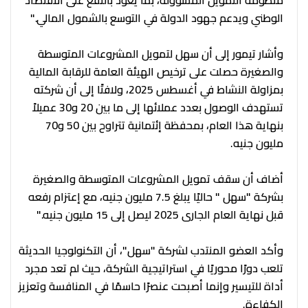
الوطني ويدعم جهود الدولة في التوسع بالشمول المالي."
وأشار تيمور إلى أن سهل لتمويل المشروعات المتوسطة
والصغيرة حصلت على ترخيص الهيئة العامة للرقابة المالية
بمزاولة النشاط في أغسطس 2025، ولافتًا إلى أن شركته
تستهدف الوصول بعدد عملائها إلى ما بين 20 و30 عميلاً
بنهاية هذا العام، بمحفظة إئتمانية تتراوح بين 50 و70
مليون جنيه.
أضاف أن سقف تمويل المشروعات المتوسطة والصغيرة
بشركة "سهل " حاليًا يبلغ 7.5 مليون جنيه، مع إعتزام رفعه
قبل نهاية العام الجارى 2025 ليصل إلى 15 مليون جنيه."
وأكد العضو المنتدب لشركة "سهل"، أن التكنولوجيا الحديثة
تلعب دورًا محوريًا في استراتيجية الشركة، حيث لم تعد مجرد
أداة للتيسير وإنما أصبحت عنصرًا حاسمًا في المنافسة وتعزيز
الكفاءة.