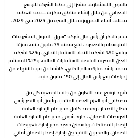
بالفرص الاستثمارية، مشيرًا إلى خطط الشركة للتوسع
الجغرافي من خلال إنشاء مناطق مركزية جديدة لتغطية
مختلف أنحاء الجمهورية خلال الفترة من 2025 حتى 2029.
جدير بالذكر أن رأس مال شركة "سهل" لتمويل المشروعات
المتوسطة والصغيرة ، تبلغ قيمته 75 مليون جنيه، موزعًا
بواقع 50% لشركة الاتحاد للاستثمار التجاري، و25% لشركة
العين المصرية القابضة للاستثمارات المالية، و25% للمستثمر
محمد راشد مبارك سالم الكتبي، كاشفا عن قرب الانتهاء من
إجراءات رفع رأس المال إلى 150 مليون جنيه.
شهد توقيع عقد التعاون من جانب الجمعية كل من
مصطفى أبو العزم العضو المنتدب، وأيمن أبو النصر رئيس
قطاع الاصدار ، ومحمد كامل مدير عام الإدارة العامة
لتعويضات الضمان، ، خلود شوفى مدير عام الادارة العامة
لإصدار الممتلكات وياسمين سعيد مدير إدارة بتعويضات
الضمان، والمديرين التنفيذيين بإدارة إصدار الضمان أماني