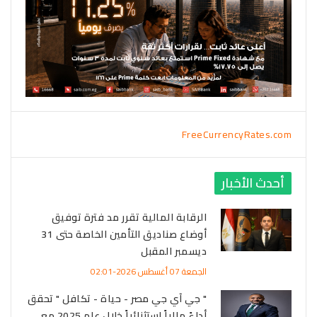
FreeCurrencyRates.com
أحدث الأخبار
الرقابة المالية تقرر مد فترة توفيق
أوضاع صناديق التأمين الخاصة حتى 31
ديسمبر المقبل
الجمعة 07 أغسطس 2026-02:01
" جي آي جي مصر - حياة - تكافل " تحقق
أداءً مالياً استثنائياً خلال عام 2025 مع