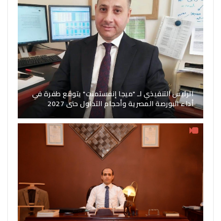
الرئيس التنفيذي لـ "ميجا إنفستمنت" يتوقع طفرة في
أداء البورصة المصرية وأحجام التداول حتى 2027