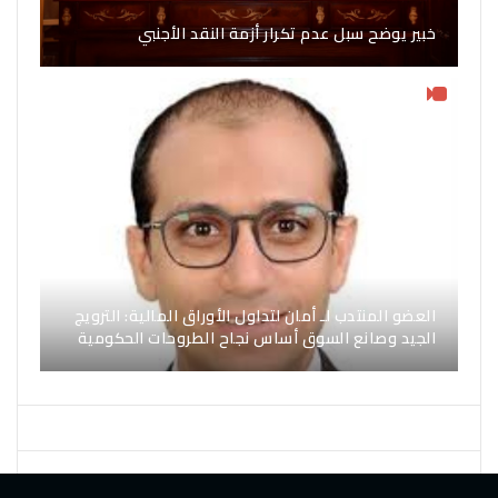
خبير يوضح سبل عدم تكرار أزمة النقد الأجنبي
العضو المنتدب لـ أمان لتداول الأوراق المالية: الترويج
الجيد وصانع السوق أساس نجاح الطروحات الحكومية