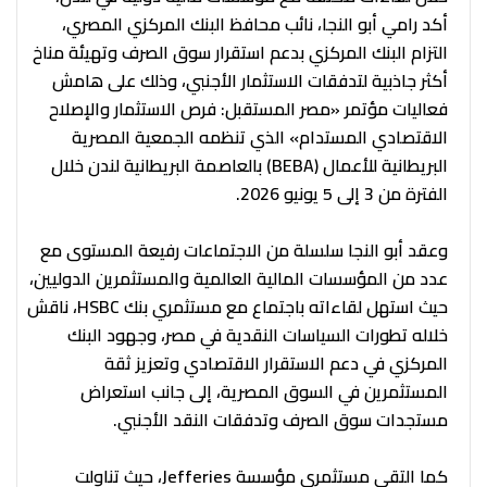
أكد رامي أبو النجا، نائب محافظ البنك المركزي المصري،
التزام البنك المركزي بدعم استقرار سوق الصرف وتهيئة مناخ
أكثر جاذبية لتدفقات الاستثمار الأجنبي، وذلك على هامش
فعاليات مؤتمر «مصر المستقبل: فرص الاستثمار والإصلاح
الاقتصادي المستدام» الذي تنظمه الجمعية المصرية
البريطانية للأعمال (BEBA) بالعاصمة البريطانية لندن خلال
الفترة من 3 إلى 5 يونيو 2026.
وعقد أبو النجا سلسلة من الاجتماعات رفيعة المستوى مع
عدد من المؤسسات المالية العالمية والمستثمرين الدوليين،
حيث استهل لقاءاته باجتماع مع مستثمري بنك HSBC، ناقش
خلاله تطورات السياسات النقدية في مصر، وجهود البنك
المركزي في دعم الاستقرار الاقتصادي وتعزيز ثقة
المستثمرين في السوق المصرية، إلى جانب استعراض
مستجدات سوق الصرف وتدفقات النقد الأجنبي.
كما التقى مستثمري مؤسسة Jefferies، حيث تناولت