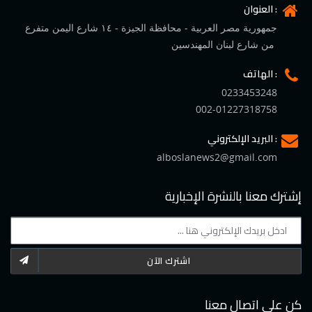
العنوان :
جمهورية مصر العربية - محافظة الجيزة - ١٤ شارع اليمن متفرع
من شارع لبنان المهندسين
الهاتف :
0233453248
002-01227318758
البريد الإلكتروني :
alboslanews2@gmail.com
إشترك معنا بالنشرة الإخبارية
اشترك الآن
كن على اتصال معنا