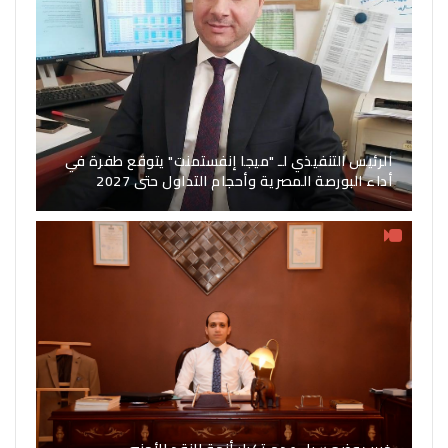
الرئيس التنفيذي لـ "ميجا إنفستمنت" يتوقع طفرة في
أداء البورصة المصرية وأحجام التداول حتى 2027