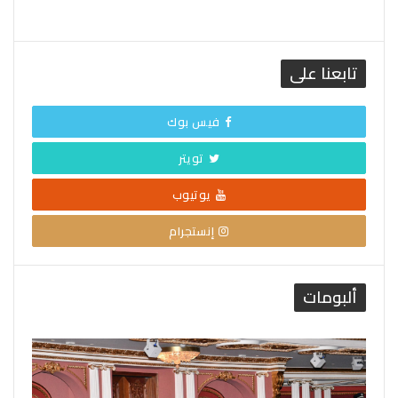
تابعنا على
فيس بوك
تويتر
يوتيوب
إنستجرام
ألبومات