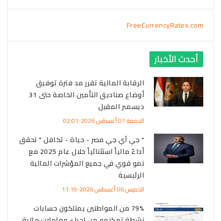
FreeCurrencyRates.com
أحدث الأخبار
الرقابة المالية تقرر مد فترة توفيق
أوضاع صناديق التأمين الخاصة حتى 31
ديسمبر المقبل
الجمعة 07 أغسطس 2026-02:01
" جي آي جي مصر - حياة - تكافل " تحقق
أداءً مالياً استثنائياً خلال عام 2025 مع
نمو قوي في جميع المؤشرات المالية
الرئيسية
الخميس 06 أغسطس 2026-11:19
79% من المواطنين يمتلكون حسابات
نشطة تمكنهم من إجراء معاملات مالية