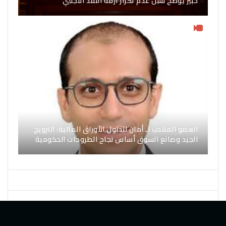
خبير يوضح سبل عدم تكرار أزمة النقد الأجنبي
العضو المنتدب لـ أمان لتداول الأوراق المالية: الترويج
الجيد وصانع السوق أساس نجاح الطروحات الحكومية