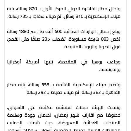
واحتل مطار القاهرة الدولي المركز الأول بـ 870 رسالة، يليه
ميناء الإسكندرية بـ 810 رسائل، ثم ميناء سفاجا بـ 735 رسالة.
​​​​​​وبلغ إجمالي الواردات الغذائية 400 ألف طن عبر 1880 رسالة
تخص 883 شركة مستوردة، تضمنت 235 صنفًا مثل القمح،
فول الصويا والزيوت المتنوعة.
وجاءت روسيا في المقدمة، تليها أمريكا، أوكرانيا
وإندونيسيا.
وتصدر ميناء الإسكندرية القائمة بـ 555 رسالة، يليه مطار
القاهرة بـ 382 رسالة، ثم ميناء دمياط بـ 292 رسالة.
ونفذت الهيئة حملات تفتيشية مكثفة على الأسواق،
خصوصًا مع اقتراب شهر رمضان، لضمان جودة وسلامة
المنتجات الغذائية المعروضة، حيث شملت الحملات
محافظات الغربية، دمياط، الدقهلية، أسوان، سوهاج، أسيوط،