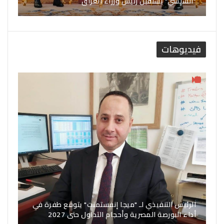
"السيسي" يستقبل رئيس وزراء العراق
فيديوهات
الرئيس التنفيذي لـ "ميجا إنفستمنت" يتوقع طفرة في
أداء البورصة المصرية وأحجام التداول حتى 2027