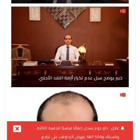
خبير يوضح سبل عدم تكرار أزمة النقد الأجنبي
عاجل :
داو جونز يسجل إغلاقًا قياسيًا للجلسة الثالثة..
وناسداك وS&P 500 ينهيان التداولات على تراجع