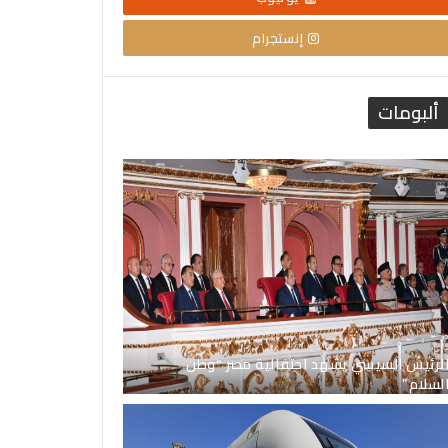
إنستجرام
ألبومات
لرئيس السيسي يشهد احتفالية مصر “وطن
لسلام”