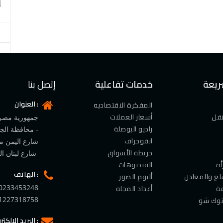
ا
ريعة
خدمات تفاعلية
إتصل بنا
العنوان :
المفكرة الاقتصاديه
نقل
أسعار العملات
جمهورية مصر 
راديو البوصلة
انفوجراف
شارع اليمن م
خريطة الأسواق
شارع لبنان المهندسين
ة
الفيديوهات
الهاتف :
لع والمعادن
ألبوم الصور
ة
أعداد المجله
0233453248
توك شو
1227318758
البريد الإلكتروني :