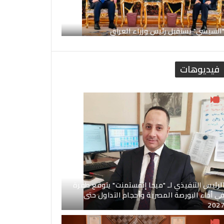
السيسي" يستقبل رئيس وزراء العراق
فيديوهات
لرئيس التنفيذي لـ "ميجا إنفستمنت" يتوقع طفرة
ي أداء البورصة المصرية وأحجام التداول حتى
202