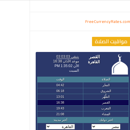
FreeCurrencyRates.co
مواقيت الصلاة