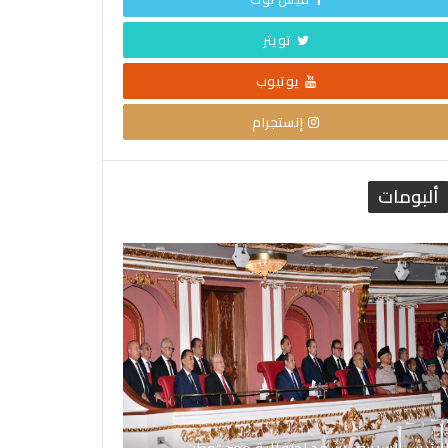
تويتر
يوتيوب
إنستجرام
ألبومات
لرئيس السيسي يشهد احتفالية مصر “وطن