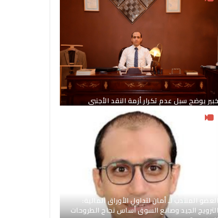
بير يوضح سبل عدم تكرار أزمة النقد الأجنبي
لعضو المنتدب لـ أمان لتداول الأوراق المالية:
لترويج الجيد وصانع السوق أساس نجاح الطروحات