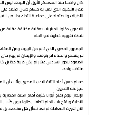
كان واضحا منذ المعسكر الأول أن الهدف ليس المش
مصر، التكتيك الذي لعب به حسام حسن اعتمد على ال
الأطراف والاعتماد على جماعية الأداء بدلا من الفر
اللاعبون دخلوا المباريات بعقلية مختلفة عقلية م
نقطة تقربهم خطوة نحو الحلم.
الجمهور المصري الذي تابع من البيوت ومن المقاه
لم ينقطع والدعاء لم يتوقف والإيمان لم يهتز حت
الصعود للدور السادس عشر لم يكن ضربة حظ بل كا
منتخب واحد.
حسام حسن أعاد الثقة للاعب المصري وأثبت أن الم
عجز عنه الآخرون
الإنجاز اليوم يفتح أبوابا كثيرة أمام الكرة المصرية 
التحتية ويفتح باب الحلم لأطفال كانوا يرون كأس ال
الآن تغيرت المعادلة لم نعد نسأل هل سنصعد بل 