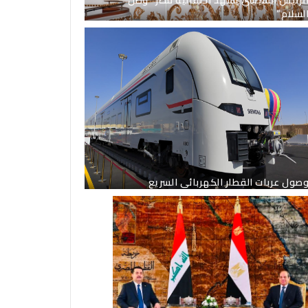
لسلام”
صول عربات القطار الكهربائى السريع