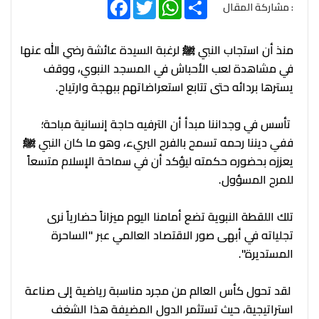
Facebook
Twitter
WhatsApp
Share
: مشاركة المقال
منذ أن استجاب النبي ﷺ لرغبة السيدة عائشة رضي الله عنها
في مشاهدة لعب الأحباش في المسجد النبوي، ووقف
يسترها بردائه حتى تتابع استعراضاتهم ببهجة وارتياح.
تأسس في وجداننا مبدأ أن الترفيه حاجة إنسانية مباحة؛
ففي ديننا رحمه تسمح بالفرح البريء، وهو ما كان النبي ﷺ
يعززه بحضوره حكمته ليؤكد أن في سماحة الإسلام متسعاً
للمرح المسؤول.
​تلك اللقطة النبوية تضع أمامنا اليوم ميزاناً حضارياً نرى
تجلياته في أبهى صور الاقتصاد العالمي عبر "الساحرة
المستديرة".
لقد تحول كأس العالم من مجرد مناسبة رياضية إلى صناعة
استراتيجية، حيث تستثمر الدول المضيفة هذا الشغف