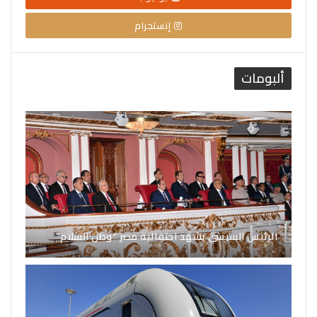
إنستجرام
ألبومات
الرئيس السيسي يشهد احتفالية مصر “وطن السلام”