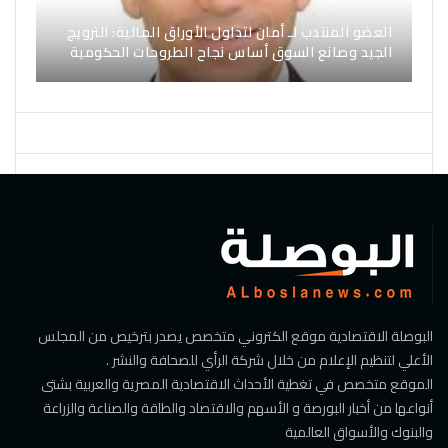
العضو المنتدب لـ أمان لتداول الأوراق المالية: الترويج
الجيد وصانع السوق أساس نجاح الطروحات الحكومية
البوصلة الاقتصادية موقع الكتروني متخصص يصدر بترخيص من المجلس
الأعلي لتنظيم الإعلام من خلال شركة الرأي للصحافة والنشر .
الموقع متخصص في تغطية الأحداث الاقتصادية المصرية والعربية بشتى
أنواعها من أخبار البورصة و الأسهم والاقتصاد والطاقة والصناعة والزراعة
والبنوك والأسواق العالمية