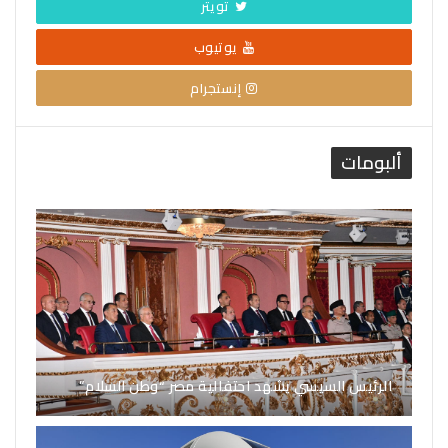
تويتر
يوتيوب
إنستجرام
ألبومات
الرئيس السيسي يشهد احتفالية مصر “وطن السلام”