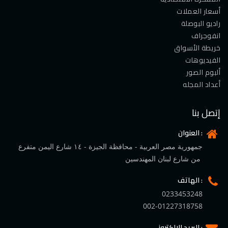
أسعار العملات
راديو البوصلة
انفوجراف
خريطة الأسواق
الفيديوهات
ألبوم الصور
أعداد المجله
إتصل بنا
العنوان :
جمهورية مصر العربية - محافظة الجيزة - ١٤ شارع اليمن متفرع
من شارع لبنان المهندسين
الهاتف :
0233453248
002-01227318758
البريد الإلكتروني :