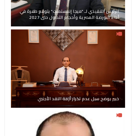
الرئيس التنفيذي لـ "ميجا إنفستمنت" يتوقع طفرة في
أداء البورصة المصرية وأحجام التداول حتى 2027
خبير يوضح سبل عدم تكرار أزمة النقد الأجنبي