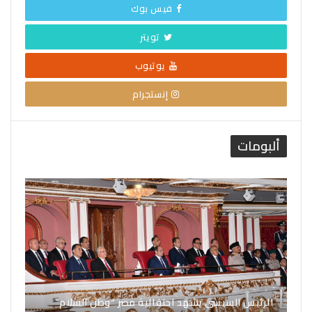
فيس بوك
تويتر
يوتيوب
إنستجرام
ألبومات
الرئيس السيسي يشهد احتفالية مصر “وطن السلام”