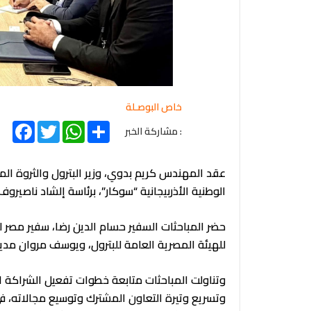
خاص البوصـلة
acebook
Twitter
WhatsApp
Share
: مشاركة الخبر
عقد المهندس كريم بدوي، وزير البترول والثروة 
الوطنية الأذربيجانية “سوكار”، برئاسة إلشاد ناصيروف
حضر المباحثات السفير حسام الدين رضا، سفير مصر ل
للهيئة المصرية العامة للبترول، ويوسف مروان مدير ع
وتناولت المباحثات متابعة خطوات تفعيل الشراكة الا
وتسريع وتيرة التعاون المشترك وتوسيع مجالاته، في