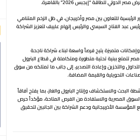
ولي للطاقة “إيجبس 2026” بالقاهرة.
ور الرئيسية للتعاون بين مصر وأذربيجان، في ظل الزخم المتنامي
لرئيس عبد الفتاح السيسي والرئيس إلهام علييف لتعزيز الشراكة
وإمكانات متميزة يتيح فرصاً واسعة لبناء شراكة ناجحة
مصر تتمتع ببنية تحتية متطورة ومتكاملة في قطاع البترول
لتداول والتخزين وإعادة التصدير، إلى جانب ما تمتلكه من سوق
ناعات التحويلية والقيمة المضافة.
 البحث والاستكشاف وإنتاج البترول والغاز، بما يفتح آفاقاً
سوق المصرية والاستفادة من الفرص المتاحة، مؤكداً حرص
مع المؤسسة الأذربيجانية ودعم الشراكة بين الجانبين لتحقيق