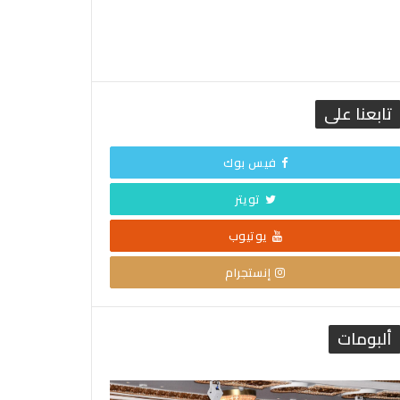
تابعنا على
فيس بوك
تويتر
يوتيوب
إنستجرام
ألبومات