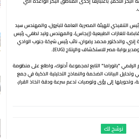
لبحر الأحمر، باعتبارها إحدى المناطق البكر الواعدة التي
.
يس التنفيذي للهيئة المصرية العامة للبترول، والمهندس سيد
قابضة للغازات الطبيعية (إيجاس)، والمهندس وليد لطفي، رئيس
 إنبي، والدكتور محمد رضوان، نائب رئيس شركة جنوب الوادي
ر بوابة مصر للاستكشاف والإنتاج (EUG).
م الرقمي "بانوراما" التابع لمجموعة أدنوك، واطلع على منظومة
وتحليل البيانات الضخمة والنماذج التحليلية الذكية في جمع
عة، وتحويلها إلى رؤى وتوصيات تدعم سرعة ودقة اتخاذ القرار،
نرشح لك