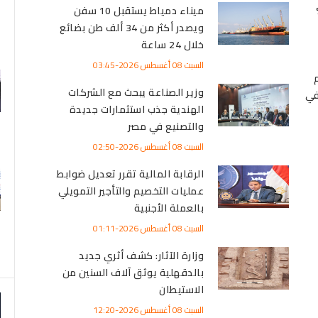
 تنخفض 95%
ميناء دمياط يستقبل 10 سفن
ويصدر أكثر من 34 ألف طن بضائع
خلال 24 ساعة
السبت 08 أغسطس 2026-03:45
قيم
وزير الصناعة يبحث مع الشركات
في
الهندية جذب استثمارات جديدة
والتصنيع في مصر
السبت 08 أغسطس 2026-02:50
الرقابة المالية تقرر تعديل ضوابط
عمليات التخصيم والتأجير التمويلي
بالعملة الأجنبية
السبت 08 أغسطس 2026-01:11
وزارة الآثار: كشف أثري جديد
بالدقهلية يوثق آلاف السنين من
الاستيطان
السبت 08 أغسطس 2026-12:20