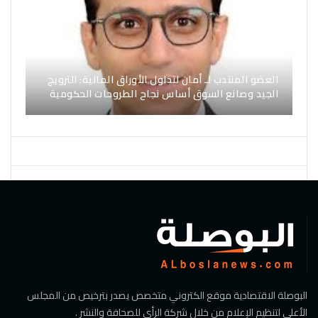
العضو المنتدب لـ أمان لتداول الأوراق المالية: الترويج
الجيد وصانع السوق أساس نجاح الطروحات الحكومية
البوصلة الاقتصادية موقع الكتروني متخصص يصدر بترخيص من المجلس
الأعلي لتنظيم الإعلام من خلال شركة الرأي للصحافة والنشر .