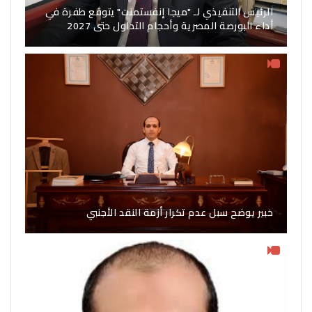
الرئيس التنفيذي لـ "ميجا إنفستمنت" يتوقع طفرة في
أداء البورصة المصرية وأحجام التداول حتى 2027
خبير يوضح سبل عدم تكرار أزمة النقد الأجنبي