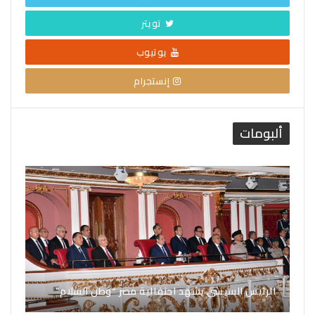
تويتر
يوتيوب
إنستجرام
ألبومات
الرئيس السيسي يشهد احتفالية مصر “وطن السلام”