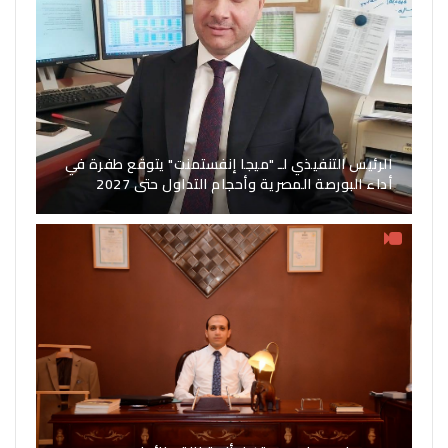
الرئيس التنفيذي لـ "ميجا إنفستمنت" يتوقع طفرة في
أداء البورصة المصرية وأحجام التداول حتى 2027