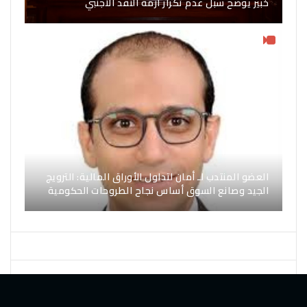
خبير يوضح سبل عدم تكرار أزمة النقد الأجنبي
العضو المنتدب لـ أمان لتداول الأوراق المالية: الترويج
الجيد وصانع السوق أساس نجاح الطروحات الحكومية