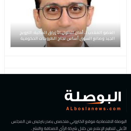
العضو المنتدب لـ أمان لتداول الأوراق المالية: الترويج
الجيد وصانع السوق أساس نجاح الطروحات الحكومية
البوصلة الاقتصادية موقع الكتروني متخصص يصدر بترخيص من المجلس
الأعلي لتنظيم الإعلام من خلال شركة الرأي للصحافة والنشر .