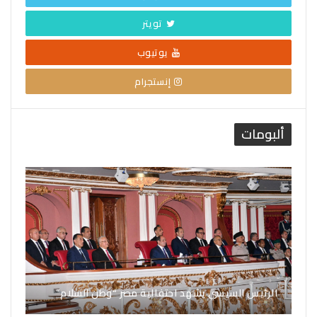
تويتر
يوتيوب
إنستجرام
ألبومات
الرئيس السيسي يشهد احتفالية مصر “وطن السلام”