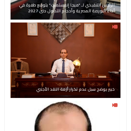
الرئيس التنفيذي لـ "ميجا إنفستمنت" يتوقع طفرة في
أداء البورصة المصرية وأحجام التداول حتى 2027
خبير يوضح سبل عدم تكرار أزمة النقد الأجنبي