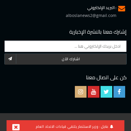
البريد الإلكتروني :
alboslanews2@gmail.com
إشترك معنا بالنشرة الإخبارية
اشترك الآن
كن على اتصال معنا
2021 © جميع الحقوق محفوظة لموقع البوصلة
عاجل :
وزير الاستثمار يلتقي قيادات الاتحاد العام