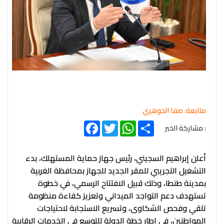
متابعة: صفا الجوهري
Facebook
Twitter
WhatsApp
Share
: مشاركة الخبر
أعلن إبراهيم السجيني، رئيس جهاز حماية المستهلك، بدء
التشغيل التجريبي للمقر الجديد للجهاز بمحافظة الغربية
بمدينة طنطا، وذلك قبيل الافتتاح الرسمي، في خطوة
تستهدف دعم التواجد الميداني وتعزيز كفاءة منظومة
تلقي وفحص الشكاوى، وتسريع الاستجابة لاحتياجات
المواطنين، في إطار خطة الدولة للتوسع في الخدمات الرقابية