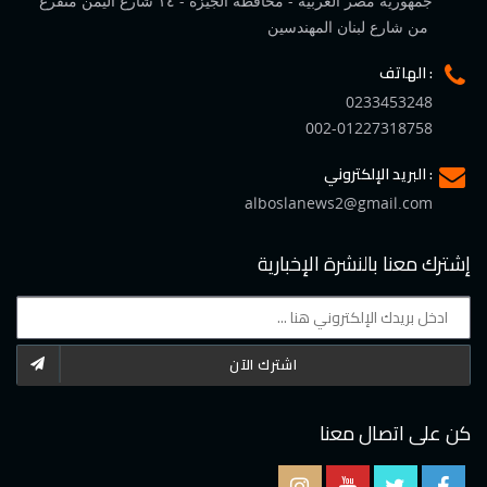
جمهورية مصر العربية - محافظة الجيزة - ١٤ شارع اليمن متفرع
من شارع لبنان المهندسين
الهاتف :
0233453248
002-01227318758
البريد الإلكتروني :
alboslanews2@gmail.com
إشترك معنا بالنشرة الإخبارية
اشترك الآن
كن على اتصال معنا