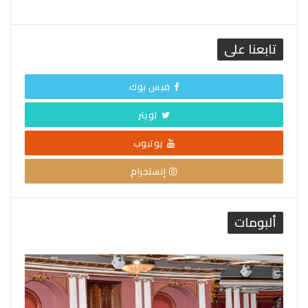
تابعنا على
فيس بوك
تويتر
يوتيوب
إنستجرام
ألبومات