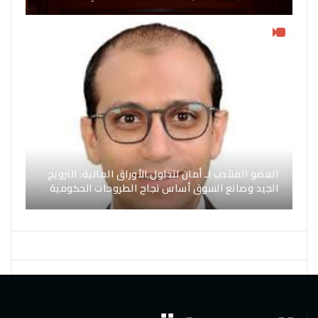
العضو المنتدب لـ أمان لتداول الأوراق المالية: الترويج
الجيد وصانع السوق أساس نجاح الطروحات الحكومية