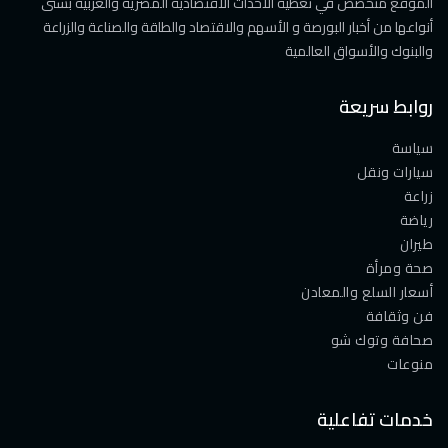
الموقع متخصص في تغطية الأحداث الاقتصادية المصرية والعربية بشتى
أنواعها من أخبار البورصة و الأسهم والاقتصاد والطاقة والصناعة والزراعة
والبنوك والأسواق العالمية
روابط سريعة
سياسة
سيارات ونقل
زراعة
رياضة
طيران
صحة ومرأة
أسعار السلع والمعادن
فن وثقافة
صحافة وتوك شو
منوعات
خدمات تفاعلية