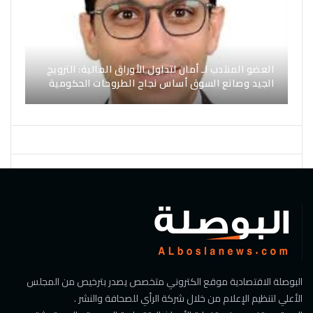
العضو المنتدب لـ أمان لتداول الأوراق المالية: الترويج
الجيد وصانع السوق أساس نجاح الطروحات الحكومية
البوصلة الاقتصادية موقع الكتروني متخصص يصدر بترخيص من المجلس
الأعلي لتنظيم الإعلام من خلال شركة الرأي للصحافة والنشر .