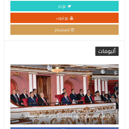
تويتر
يوتيوب
إنستجرام
ألبومات
الرئيس السيسي يشهد احتفالية مصر “وطن السلام”