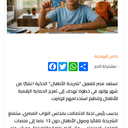
خاص البوصـلة
Facebook
Twitter
WhatsApp
Share
: مشاركة الخبر
تستعد مصر لتفعيل "شريحة الأطفال" الذكية اعتبارًا من
شهر يوليو، في خطوة تهدف إلى تعزيز الحماية الرقمية
للأطفال وتنظيم استخدامهم للإنترنت.
بحسب رئيس لجنة الاتصالات بمجلس النواب المصري، ستمنع
الشريحة تلقائيا وصول الأطفال دون 13 عاما إلى منصات
التواصل الاجتماعي، مثل "تيك توك" و"تلغرام"، مع السماح