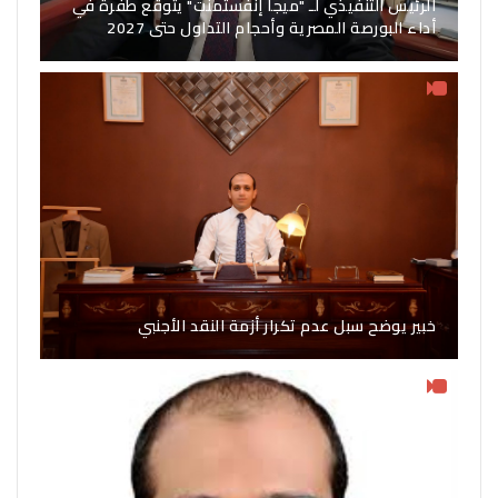
الرئيس التنفيذي لـ "ميجا إنفستمنت" يتوقع طفرة في
أداء البورصة المصرية وأحجام التداول حتى 2027
خبير يوضح سبل عدم تكرار أزمة النقد الأجنبي