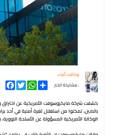
وكالات أنباء
acebook
Twitter
WhatsApp
Share
: مشاركة الخبر
كشفت شركة مايكروسوفت الأمريكية عن اختراق و
بالصين، تمكنوا من استغلال ثغرة أمنية في أحد برا
الوكالة الأمريكية المسؤولة عن الأسلحة النووية، 
وقالت مايكروسوفت إن الثغرة كانت في برنامج "شير