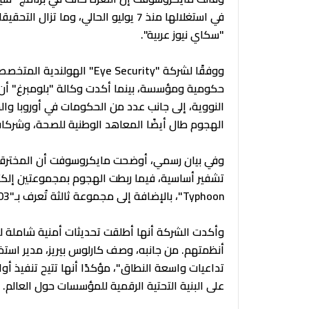
في استغلالها منذ 7 يوليو الحالي، وما
"سكاي نيوز عربية".
حكومية ومؤسسة، بينما أكدت وكالة "بلومبرغ" أن م
النووية، إلى جانب عدد من الحكومات في أوروبا 
الهجوم طال أيضًا المعاهد الوطنية للصحة، وشركات 
وفي بيان رسمي، أوضحت مايكروسوفت أن المخترقين
Typhoon"، بالإضافة إلى مجموعة ثالثة تُعرف بـ"Storm-2603".
وأكدت الشركة أنها أطلقت تحديثات أمنية شاملة للت
تداعيات واسعة النطاق"، مؤكدًا أنها تتيح تنفيذ أوا
على البنية التحتية الرقمية للمؤسسات حول العالم.