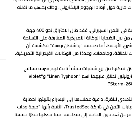
 تزال التحقيقات جارية حول أبعاد الهجوم الإلكتروني، وذلك بحسب ما نقلته
ووفقًا لشركة "Eye Security" الهولندية المتخصصة في الأمن السيبراني، فقد طال الاختراق نحو 400 جهة
ن بين الضحايا الوكالة الأمريكية المشرفة على الأسلحة
والشرق الأوسط، أما صحيفة "واشنطن بوست" فكشفت أن
للطاقة، وجامعات، وعددًا من الوكالات الفيدرالية الأمريكية.
 تمكنوا من زرع شيفرات خبيثة أتاحت لهم سرقة مفاتيح
تشفير أساسية، فيما ربطت الهجوم بمجموعتين إلكترونيتين تطلق عليهما اسم "Linen Typhoon" و"Violet
صدي للثغرة، داعية عملاءها إلى الإسراع بتثبيتها لحماية
أنظمتهم. من جانبه، وصف كارلوس بيريز، مدير استخبارات الأمن في شركة TrustedSec، الثغرة بأنها "حرجة وذات
مر عن بُعد دون الحاجة إلى مصادقة، مما يجعلها خطرًا حقيقيًا