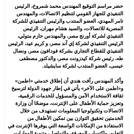
حضر مراسم التوقيع المهندس محمد شمروخ، الرئيس
التنفيذي للجهاز القومي لتنظيم الاتصالات، والمهندس
تامر المهدي، العضو المنتدب والرئيس التنفيذي للشركة
المصرية للاتصالات، والسيد هشام مهران، الرئيس
التنفيذي لشركة أورنج مصر، والمهندس حازم متولي،
الرئيس التنفيذي لشركة إي آند مصر، و كريم عيد، الرئيس
التنفيذي للقطاع التجاري بشركة فودافون مصر، ونضال
طه، رئيس شركة كيدزونت مصر، والدكتور مصطفى
عيسى، العضو المنتدب لشركة سايشيلد.
وأكد المهندس رأفت هندي أن إطلاق خدمتي «اطمن»
و«اطمن على الآخر» يأتي في إطار جهود الدولة لترسيخ
ثقافة الاستخدام الآمن والمسؤول للخدمات الرقمية،
وتعزيز حماية الأطفال على الإنترنت، موضحًا أن وزارة
الاتصالات وتكنولوجيا المعلومات تستهدف من خلال
الخدمتين تحقيق التوازن بين تمكين الأطفال من
الاستفادة من الإمكانات الواسعة التي يوفرها الإنترنت في
التعليم، واكتساب المعرفة، والتواصل، وتنمية المهارات،