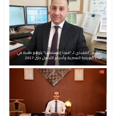
الرئيس التنفيذي لـ "ميجا إنفستمنت" يتوقع طفرة في
أداء البورصة المصرية وأحجام التداول حتى 2027