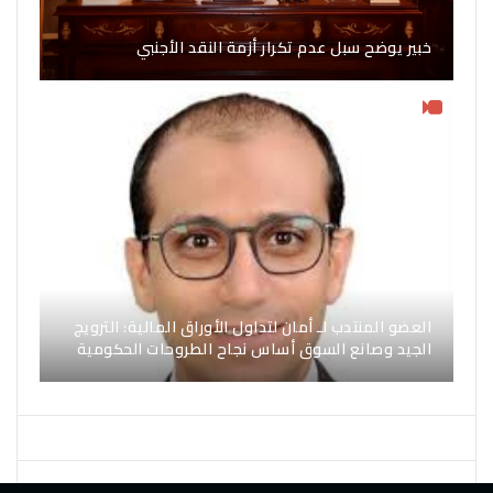
خبير يوضح سبل عدم تكرار أزمة النقد الأجنبي
العضو المنتدب لـ أمان لتداول الأوراق المالية: الترويج
الجيد وصانع السوق أساس نجاح الطروحات الحكومية