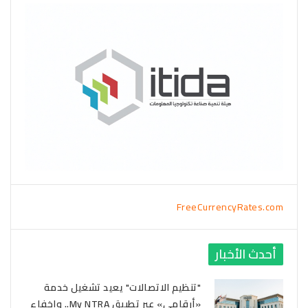
FreeCurrencyRates.com
أحدث الأخبار
"تنظيم الاتصالات" يعيد تشغيل خدمة
«أرقامي» عبر تطبيق My NTRA.. وإخفاء