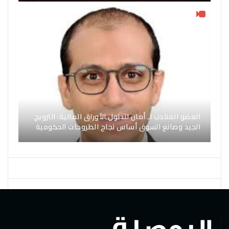
العضو المنتدب لـ أمان لتداول الأوراق المالية: الترويج
الجيد وصانع السوق أساس نجاح الطروحات الحكومية