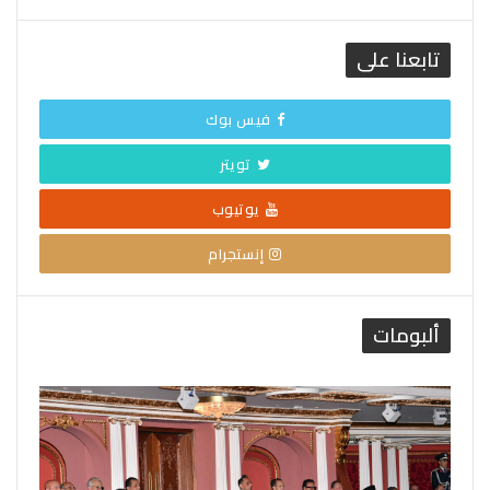
تابعنا على
فيس بوك
تويتر
يوتيوب
إنستجرام
ألبومات