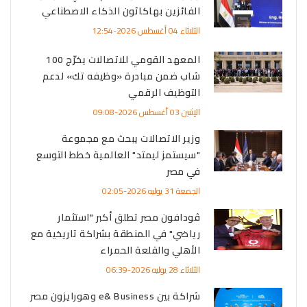
الفائزين بهاكاثون الذكاء الاصطناعي
الثلاثاء 04 أغسطس 2026-12:54
المعهد القومي للاتصالات يخرّج 100
شاب ضمن مبادرة «وظيفه تك» لدعم
التوظيف الرقمي
الإثنين 03 أغسطس 2026-09:08
وزير الاتصالات يبحث مع مجموعة
"سيستمز ليمتد" العالمية خطط التوسع
في مصر
الجمعة 31 يوليه 2026-02:05
ڤودافون مصر تطلق أكبر "استثمار
رياضي" في المنطقة بشراكة تاريخية مع
الأهلي والقلعة الحمراء
الثلاثاء 28 يوليه 2026-06:39
شراكة بين e& Business وهورايزون مصر