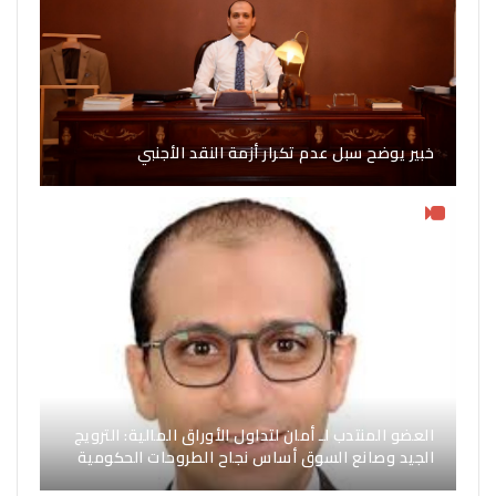
خبير يوضح سبل عدم تكرار أزمة النقد الأجنبي
العضو المنتدب لـ أمان لتداول الأوراق المالية: الترويج
الجيد وصانع السوق أساس نجاح الطروحات الحكومية