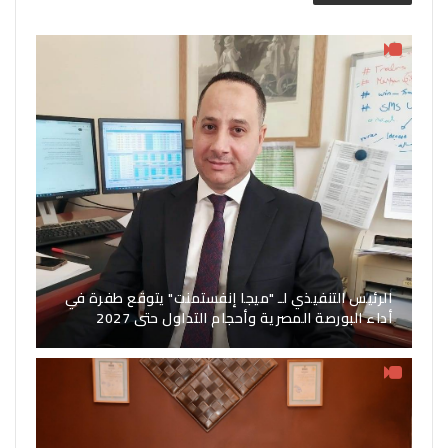
الرئيس التنفيذي لـ "ميجا إنفستمنت" يتوقع طفرة في
أداء البورصة المصرية وأحجام التداول حتى 2027