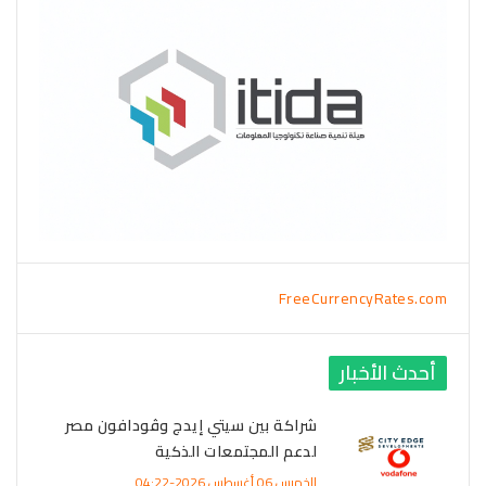
FreeCurrencyRates.com
أحدث الأخبار
شراكة بين سيتي إيدج وڤودافون مصر
لدعم المجتمعات الذكية
الخميس 06 أغسطس 2026-04:22