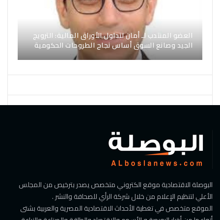
العضو المنتدب لـ أمان لتداول الأوراق المالية: الترويج
الجيد وصانع السوق أساس نجاح الطروحات الحكومية
البوصلة الاقتصادية موقع الكتروني متخصص يصدر بترخيص من المجلس
الأعلي لتنظيم الإعلام من خلال شركة الرأي للصحافة والنشر .
الموقع متخصص في تغطية الأحداث الاقتصادية المصرية والعربية بشتى
أنواعها من أخبار البورصة و الأسهم والاقتصاد والطاقة والصناعة والزراعة