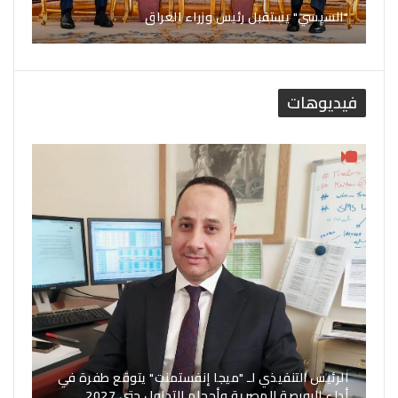
"السيسي" يستقبل رئيس وزراء العراق
فيديوهات
الرئيس التنفيذي لـ "ميجا إنفستمنت" يتوقع طفرة في
أداء البورصة المصرية وأحجام التداول حتى 2027