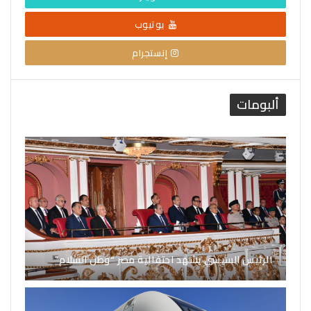
يوتيوب
إنستجرام
ألبومات
الرئيس السيسي يشهد احتفالية مصر “وطن السلام”